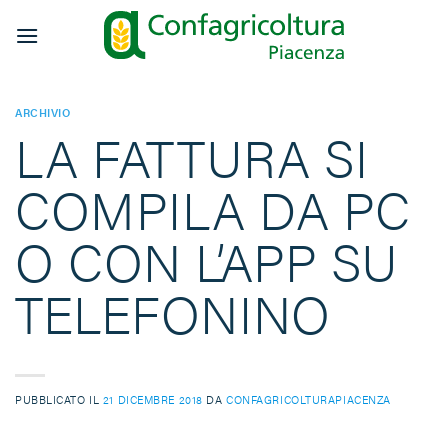
Salta
ai
contenuti
ARCHIVIO
LA FATTURA SI
COMPILA DA PC
O CON L’APP SU
TELEFONINO
PUBBLICATO IL
21 DICEMBRE 2018
DA
CONFAGRICOLTURAPIACENZA