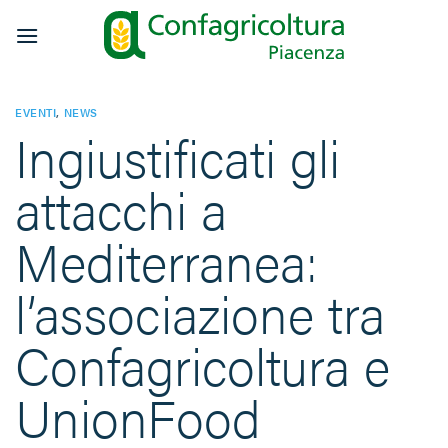
Salta
ai
contenuti
EVENTI
,
NEWS
Ingiustificati gli
attacchi a
Mediterranea:
l’associazione tra
Confagricoltura e
UnionFood