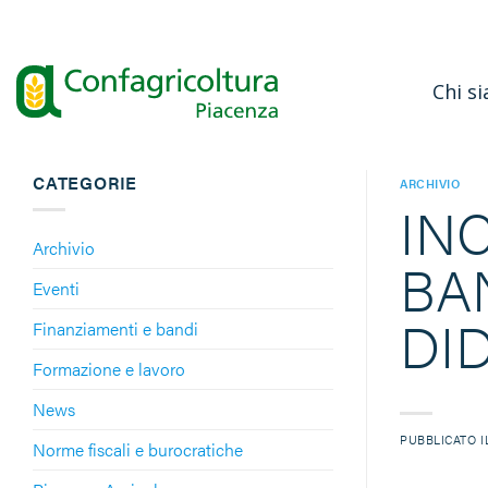
Salta
ai
contenuti
Chi s
CATEGORIE
ARCHIVIO
IN
Archivio
BA
Eventi
DI
Finanziamenti e bandi
Formazione e lavoro
News
PUBBLICATO 
Norme fiscali e burocratiche