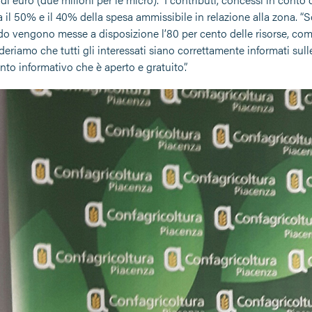
a il 50% e il 40% della spesa ammissibile in relazione alla zona. 
o vengono messe a disposizione l’80 per cento delle risorse, com
eriamo che tutti gli interessati siano correttamente informati sull
ento informativo che è aperto e gratuito”.