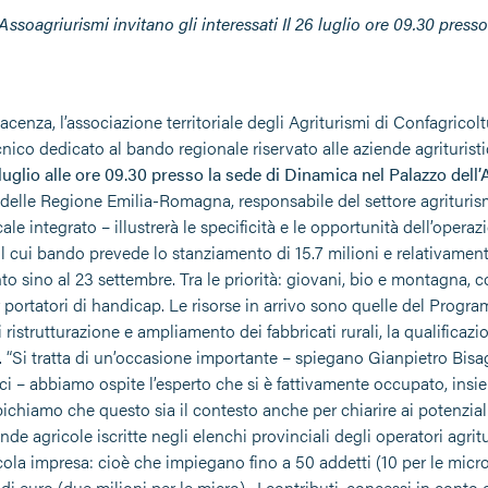
 Assoagriurismi invitano gli interessati Il 26 luglio ore 09.30 pres
iacenza, l’associazione territoriale degli Agriturismi di Confagri
nico dedicato al bando regionale riservato alle aziende agrituristi
luglio alle ore 09.30 presso la sede di Dinamica nel Palazzo dell’
 delle Regione Emilia-Romagna, responsabile del settore agrituris
ale integrato – illustrerà le specificità e le opportunità dell’operaz
 il cui bando prevede lo stanziamento di 15.7 milioni e relativam
o sino al 23 settembre. Tra le priorità: giovani, bio e montagna, 
r portatori di handicap. Le risorse in arrivo sono quelle del Prog
i ristrutturazione e ampliamento dei fabbricati rurali, la qualificazi
. “Si tratta di un’occasione importante – spiegano Gianpietro Bisag
ci – abbiamo ospite l’esperto che si è fattivamente occupato, insiem
chiamo che questo sia il contesto anche per chiarire ai potenziali 
nde agricole iscritte negli elenchi provinciali degli operatori agritur
cola impresa: cioè che impiegano fino a 50 addetti (10 per le mic
 di euro (due milioni per le micro). I contributi, concessi in con