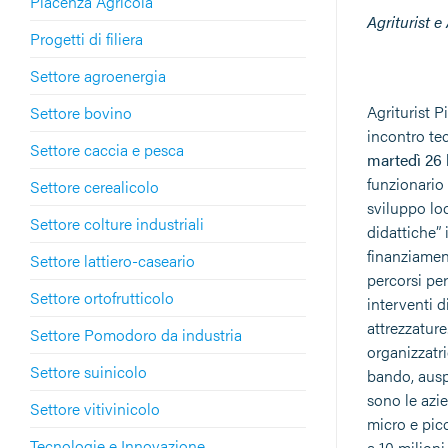
Piacenza Agricola
Agriturist e
Progetti di filiera
Settore agroenergia
Agriturist P
Settore bovino
incontro tec
Settore caccia e pesca
martedì 26 
funzionario
Settore cerealicolo
sviluppo loc
Settore colture industriali
didattiche”
finanziament
Settore lattiero-caseario
percorsi pe
Settore ortofrutticolo
interventi d
attrezzature
Settore Pomodoro da industria
organizzatri
Settore suinicolo
bando, auspi
sono le azie
Settore vitivinicolo
micro e pic
Tecnologie e Innovazione
a 10 milioni