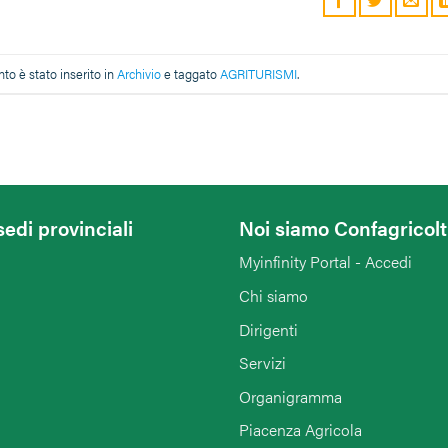
o è stato inserito in
Archivio
e taggato
AGRITURISMI
.
sedi provinciali
Noi siamo Confagricol
Myinfinity Portal - Accedi
Chi siamo
Dirigenti
Servizi
Organigramma
Piacenza Agricola