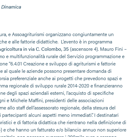
so Dinamica
coltura, e Assoagriturismi organizzano congiuntamente un
che e alle fattorie didattiche. L’evento è in programma
Agricoltura in via C. Colombo, 35
(ascensore 4). Mauro Fini –
mo e multifunzionalità rurale del Servizio programmazione e
ione “6.4.01 Creazione e sviluppo di agriturismi e fattorie
ente al quale le aziende possono presentare domanda di
corsia preferenziale anche ai progetti che prevedono spazi e
ramma regionale di sviluppo rurale 2014-2020 e finanzieranno
one degli spazi aziendali esterni, l’acquisto di specifiche
ni e Michele Maffini, presidenti delle associazioni
e allo staff dell’assessorato regionale, della stesura del
partecipanti alcuni aspetti meno immediati”. I destinatari
istici e di fattoria didattica che rientrano nella definizione di
ro) e che hanno un fatturato e/o bilancio annuo non superiore
to capitale, non possono superare i 200mila euro e saranno