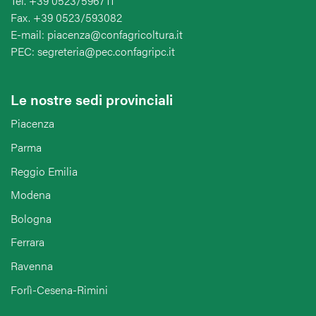
Tel. +39 0523/596711
Fax. +39 0523/593082
E-mail: piacenza@confagricoltura.it
PEC: segreteria@pec.confagripc.it
Le nostre sedi provinciali
Piacenza
Parma
Reggio Emilia
Modena
Bologna
Ferrara
Ravenna
Forlì-Cesena-Rimini