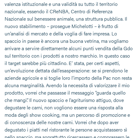
valenza istituzionale e una validità su tutto il territorio
nazionale, essendo il CReNBA, Centro di Referenza
Nazionale sul benessere animale, una struttura pubblica. Il
nuovo stabilimento – prosegue Michelotti – è frutto di
un’analisi di mercato e della voglia di fare impresa. Lo
spaccio in paese è ancora una buona vetrina, ma vogliamo
arrivare a servire direttamente alcuni punti vendita della Gdo
sul territorio con i prodotti a nostro marchio. In questo caso
il target sarebbe più cittadino. E’ stata, per certi aspetti,
un’evoluzione dettata dall’esasperazione: se si prendono le
aziende agricole e si toglie loro l’importo della Pac non resta
alcuna marginalità. Avendo la necessita di valorizzare il mio
prodotto, vorrei che passasse il messaggio “guarda quello
che mangi”. Il nuovo spaccio e l’agriturismo attiguo, dove
degustare le carni, non vogliono essere una risposta alla
moda degli show cooking, ma un percorso di promozione e
di conoscenza delle nostre carni. Vorrei che dopo aver
degustato i piatti nel ristorante le persone acquistassero sì
nello spaccio, ma soprattutto ricercassero e comprassero le