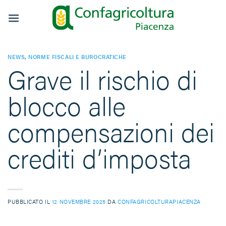
Salta
ai
contenuti
NEWS
,
NORME FISCALI E BUROCRATICHE
Grave il rischio di
blocco alle
compensazioni dei
crediti d’imposta
PUBBLICATO IL
12 NOVEMBRE 2025
DA
CONFAGRICOLTURAPIACENZA