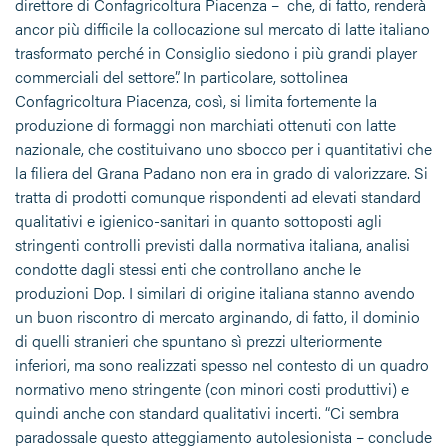
direttore di Confagricoltura Piacenza – che, di fatto, renderà
ancor più difficile la collocazione sul mercato di latte italiano
trasformato perché in Consiglio siedono i più grandi player
commerciali del settore”. In particolare, sottolinea
Confagricoltura Piacenza, così, si limita fortemente la
produzione di formaggi non marchiati ottenuti con latte
nazionale, che costituivano uno sbocco per i quantitativi che
la filiera del Grana Padano non era in grado di valorizzare. Si
tratta di prodotti comunque rispondenti ad elevati standard
qualitativi e igienico-sanitari in quanto sottoposti agli
stringenti controlli previsti dalla normativa italiana, analisi
condotte dagli stessi enti che controllano anche le
produzioni Dop. I similari di origine italiana stanno avendo
un buon riscontro di mercato arginando, di fatto, il dominio
di quelli stranieri che spuntano sì prezzi ulteriormente
inferiori, ma sono realizzati spesso nel contesto di un quadro
normativo meno stringente (con minori costi produttivi) e
quindi anche con standard qualitativi incerti. “Ci sembra
paradossale questo atteggiamento autolesionista – conclude