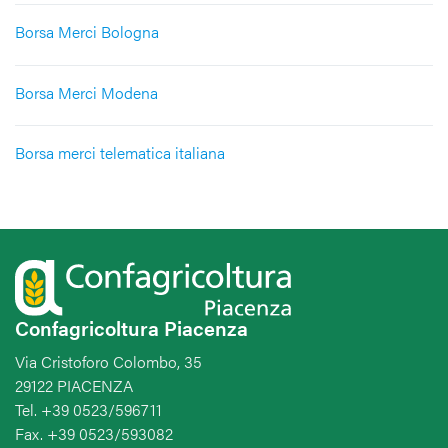
Borsa Merci Bologna
Borsa Merci Modena
Borsa merci telematica italiana
Confagricoltura Piacenza
Via Cristoforo Colombo, 35
29122 PIACENZA
Tel. +39 0523/596711
Fax. +39 0523/593082