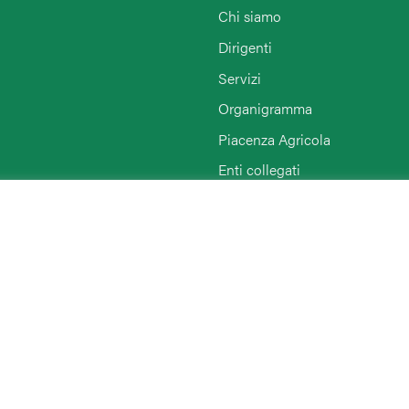
Chi siamo
Dirigenti
Servizi
Organigramma
Piacenza Agricola
Enti collegati
Rimini
Agriturist Piacenza