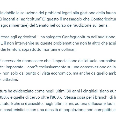
rinviabile la soluzione dei problemi legati alla gestione della fau
ù ingenti all’agricoltura”. E’ questo il messaggio che Confagricol
agroalimentare) del Senato nel corso dell’audizione sul tema.
ressa agli agricoltori – ha spiegato Confagricoltura nell’audizione 
 il non intervenire su queste problematiche non fa altro che acuir
i territori, soprattutto montani e collinari.
è necessario riconoscere che l’impostazione dell’attuale normativa
te; impostata – com’è esclusivamente su una conservazione della 
io, non solo dal punto di vista economico, ma anche da quello ambie
i cittadini.
ura ha evidenziato come negli ultimi 30 anni i cinghiali siano aum
350% e quelle di cervo oltre l’800%. Stessa cosa per i branchi di l
risultato è che si è assistito, negli ultimi anni, ad una diffusione fu
 caratteristici e con una densità di popolazione non compatibile c