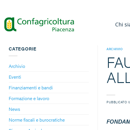
Salta
ai
contenuti
Chi s
CATEGORIE
ARCHIVIO
FA
Archivio
AL
Eventi
Finanziamenti e bandi
Formazione e lavoro
PUBBLICATO 
News
Norme fiscali e burocratiche
FONDAME