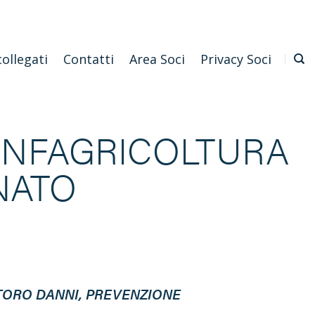
Emilia Romagna
Scarica l'APP
Confagricoltura Nazionale
collegati
Contatti
Area Soci
Privacy Soci
ONFAGRICOLTURA
NATO
TORO DANNI, PREVENZIONE