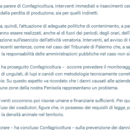
 parere di Confagricoltura, interventi immediati e risarcimenti certi 
dalla perdita di produzione, sia per quelli indiretti.
a, quindi, l’attuazione di adeguate politiche di contenimento, a parti
anno essere realizzati, anche al di fuori dei periodi, degli orari, del
ione sull’esercizio dell’attività venatoria. Interventi, ad avviso
 recenti sentenze, come nel caso del Tribunale di Palermo che, a se
 la responsabilità delle amministrazioni pubbliche nel caso non si
 – ha proseguito Confagricoltura – occorre prevedere il monitoragg
 di ungulati, di lupi e canidi con metodologie tecnicamente corret
cie. Su questo aspetto va ricordato che i danni causati alle aziend
lcune zone della nostra Penisola rappresentano un problema.
erventi occorrono poi risorse umane e finanziarie sufficienti. Per q
’uso dei coadiutori, figure che, in possesso dei requisiti di legge,
e la densità animale nel territorio.
orare – ha concluso Confagricoltura – sulla prevenzione dei danni