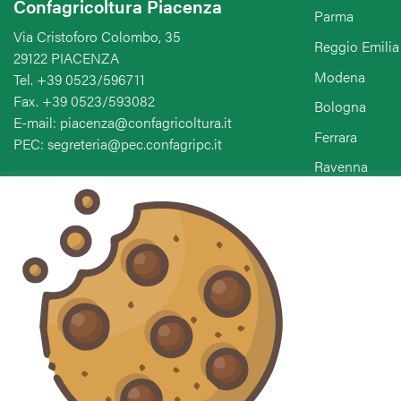
Confagricoltura Piacenza
Parma
Via Cristoforo Colombo, 35
Reggio Emilia
29122 PIACENZA
Modena
Tel. +39 0523/596711
Fax. +39 0523/593082
Bologna
E-mail: piacenza@confagricoltura.it
Ferrara
PEC: segreteria@pec.confagripc.it
Ravenna
Forlì-Cesena-
Seguici sui social