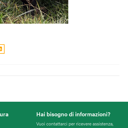
tura
Hai bisogno di informazioni?
Vuoi contattarci per ricevere assistenza,