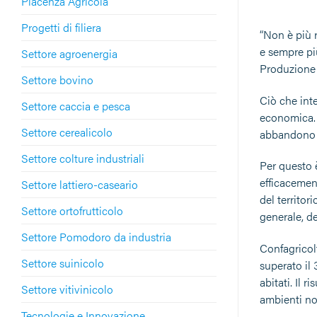
Piacenza Agricola
Progetti di filiera
“Non è più 
e sempre pi
Settore agroenergia
Produzione 
Settore bovino
Ciò che inte
Settore caccia e pesca
economica. E
Settore cerealicolo
abbandono de
Settore colture industriali
Per questo 
efficacemen
Settore lattiero-caseario
del territor
Settore ortofrutticolo
generale, de
Settore Pomodoro da industria
Confagricolt
Settore suinicolo
superato il 
abitati. Il 
Settore vitivinicolo
ambienti non
Tecnologie e Innovazione