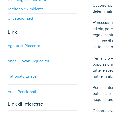
Occorrono, a
Territorio e Ambiente
determinati 
Uncategorized
E’ necessari
ed età, potr
Link
regolamentaz
alla luce di
Agriturist Piacenza
sottolineato
Per far ciò
Anga Giovani Agricoltori
popolazioni
tutte le spe
nutrie in a
Patronato Enapa
Per tali int
Anpa Pensionati
potenziare l
riequilibrar
Link di interesse
Occorre lav