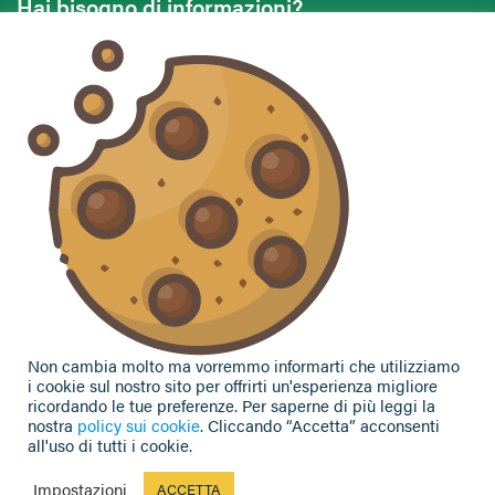
Hai bisogno di informazioni?
Vuoi contattarci per ricevere assistenza, lasciare un
commento o chiedere informazioni?
CONTATTACI
Seguici sui social
Non cambia molto ma vorremmo informarti che utilizziamo
i cookie sul nostro sito per offrirti un'esperienza migliore
ricordando le tue preferenze. Per saperne di più leggi la
nostra
policy sui cookie
. Cliccando “Accetta” acconsenti
all'uso di tutti i cookie.
Privacy Policy
|
Cookie Policy
| Contributi e sovvenzioni
© 2002-2026 CAA Confagricoltura Emilia Romagna srl - P.IVA
Impostazioni
ACCETTA