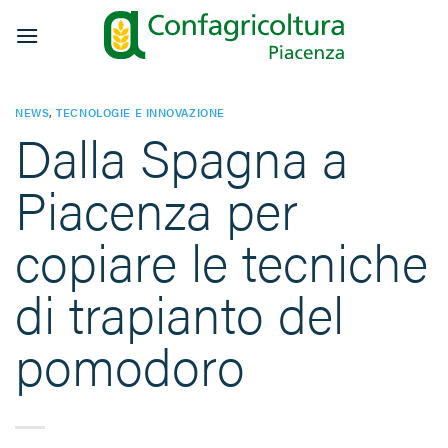
Salta
ai
contenuti
NEWS
,
TECNOLOGIE E INNOVAZIONE
Dalla Spagna a
Piacenza per
copiare le tecniche
di trapianto del
pomodoro