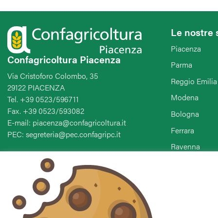
Le nostre 
Piacenza
Confagricoltura Piacenza
Parma
Via Cristoforo Colombo, 35
Reggio Emilia
29122 PIACENZA
Modena
Tel. +39 0523/596711
Fax. +39 0523/593082
Bologna
E-mail: piacenza@confagricoltura.it
Ferrara
PEC: segreteria@pec.confagripc.it
Ravenna
Forlì-Cesena-
Seguici sui social