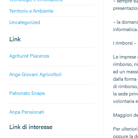
– sempre sul
presentazio
Territorio e Ambiente
– la domand
Uncategorized
informatica.
Link
I rimborsi –
Agriturist Piacenza
Le imprese 
rimborso, ri
ad un massi
Anga Giovani Agricoltori
dalla forma
di rimborso,
Patronato Enapa
la sede prin
volontaria 
Anpa Pensionati
Maggiori det
Link di interesse
Per ulterior
oppure la d