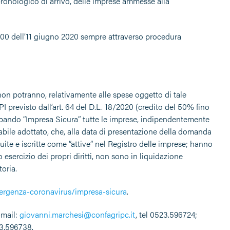
 cronologico di arrivo, delle imprese ammesse alla
7.00 dell’11 giugno 2020 sempre attraverso procedura
on potranno, relativamente alle spese oggetto di tale
PI previsto dall’art. 64 del D.L. 18/2020 (credito del 50% fino
 bando “Impresa Sicura” tutte le imprese, indipendentemente
abile adottato, che, alla data di presentazione della domanda
ite e iscritte come “attive” nel Registro delle imprese; hanno
 esercizio dei propri diritti, non sono in liquidazione
oria.
mergenza-coronavirus/impresa-sicura
.
-mail:
giovanni.marchesi@confagripc.it
, tel 0523.596724;
23.596738.