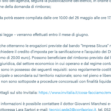
 sito dell’agenzia, seguirà la pubblicazione dell’elenco, in ordine
ne della domanda di rimborso;
a potrà essere compilata dalle ore 10.00 del 26 maggio alle ore 1
 si legge – verranno effettuati entro il mese di giugno.
che otterranno le erogazioni previste dal bando “Impresa SIcura” n
chiedere il credito d’imposta per la sanificazione e l’acquisto dei D
mo di 20.00 euro). Possono beneficiare del rimborso previsto dal
 giuridica, dal settore economico in cui operano e dal regime cont
 sono in possesso dei seguenti requisiti: sono regolarmente costitu
cipale o secondaria sul territorio nazionale; sono nel pieno e libero
e non sono sottoposte a procedure concorsuali con finalità liquidat
tagli sul sito Invitalia:
https://www.invitalia.it/cosa-facciamo/e
i informazioni è possibile contattare il dottor Giovanni Marchesi e
ottoressa Lara Sartori e-mail:
tecnici.sede2@confagripc.it
, tel. 05