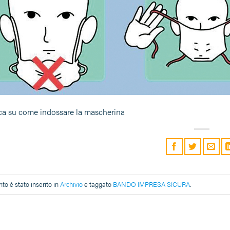
ica su come indossare la mascherina
o è stato inserito in
Archivio
e taggato
BANDO IMPRESA SICURA
.