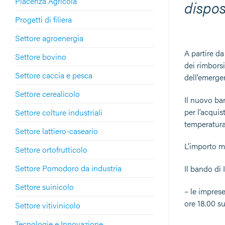
Piacenza Agricola
dispos
Progetti di filiera
Settore agroenergia
A partire d
Settore bovino
dei rimborsi
Settore caccia e pesca
dell’emerge
Settore cerealicolo
Il nuovo ban
per l’acquis
Settore colture industriali
temperatura
Settore lattiero-caseario
L’importo m
Settore ortofrutticolo
Settore Pomodoro da industria
Il bando di I
Settore suinicolo
– le imprese
ore 18.00 sul
Settore vitivinicolo
Tecnologie e Innovazione