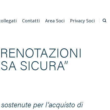
Emilia Romagna
Scarica l'APP
Confagricoltura Nazionale
collegati
Contatti
Area Soci
Privacy Soci
PRENOTAZIONI
SA SICURA”
 sostenute per l’acquisto di