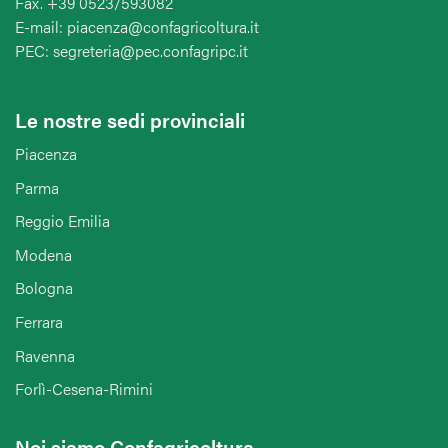
Fax. +39 0523/593082
E-mail: piacenza@confagricoltura.it
PEC: segreteria@pec.confagripc.it
Le nostre sedi provinciali
Piacenza
Parma
Reggio Emilia
Modena
Bologna
Ferrara
Ravenna
Forlì-Cesena-Rimini
Noi siamo Confagricoltura