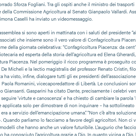
rado Sforza Fogliani. Tra gli ospiti anche il ministro dei trasport
e della Commissione Agricoltura al Senato Gianpaolo Vallardi. Assent
mona Caselli ha inviato un videomessaggio.
l’assemblea si sono aperti in mattinata con i saluti del presidente 
 associati che insieme sono il vero valore di Confagricoltura Piacenz
me della giornata celebrativa: “Confagricoltura Piacenza: da cent’an
iotecaria ed esperta della storia dell’agricoltura ed Elena Gherard
tura Piacenza. Nel pomeriggio il ricco programma è proseguito con 
 De Micheli e la lectio magistralis del professor Renato Cristin, fil
a ha visto, infine, dialogare tutti gli ex presidenti dell’associazione 
Paola Romanini, vicecaporedattore di Libertà. Le conclusioni sono
 Giansanti. Gasparini ha citato Dante, precisamente i celebri versi
eguire ‘virtute e canoscenza’ e ha chiesto di cambiare la parola ‘so
è applicata solo per dimostrare di non inquinare – ha sottolineato 
 era a servizio dell’emancipazione umana”. “Non c’è altra soluzio
-. Quando parliamo lo facciamo a favore degli agricoltori. Non ci
modelli che hanno anche un valore futuribile. L’augurio che faccio 
mo ha conosciuto l’agricoltura grazie a Dio. In quanto vicina a Dio, l