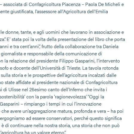
i – associata di Confagricoltura Piacenza – Paola De Micheli e
e giustificata, l’assessore all’Agricoltura dell’Emilia
“alle donne, tante, e agli uomini che lavorano in associazione e
a”. E’ stata poi la volta della presentazione del libro che porta
ni e tra cent’anni”, frutto della collaborazione tra Daniela
i, giornalista e responsabile della comunicazione di
la relazione del presidente Filippo Gasparini, l’intervento
osofo e docente dell’Università di Trieste. La tavola rotonda
sulla storia e le prospettive dell’agricoltura incalzati dalle
 state affidate al presidente nazionale di Confagricoltura
 di Ulisse nel 26esimo canto dell’Inferno che invita i
stenibilità’ con la parola ‘ragionevolezza’. “Oggi la
Gasparini – rimpiango i tempi in cui l’innovazione
ne che avere un’aggregazione matura, profonda e vera – ha poi
 vergogniamo ad essere conservatori, perché questo significa
è di continuare nella nostra storia, una storia che non può
’agricoltura ha un valore eterno”.