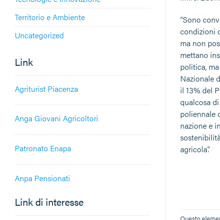
Territorio e Ambiente
“Sono convin
condizioni 
Uncategorized
ma non poss
mettano insi
Link
politica, ma
Nazionale d
Agriturist Piacenza
il 13% del 
qualcosa di 
poliennale 
Anga Giovani Agricoltori
nazione e i
sostenibilit
Patronato Enapa
agricola”.
Anpa Pensionati
Link di interesse
Questo element