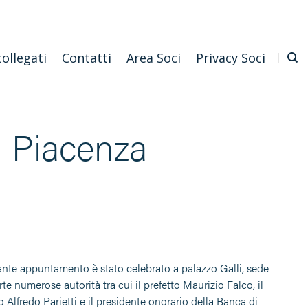
Emilia Romagna
Scarica l'APP
Confagricoltura Nazionale
collegati
Contatti
Area Soci
Privacy Soci
a Piacenza
tante appuntamento è stato celebrato a palazzo Galli, sede
e numerose autorità tra cui il prefetto Maurizio Falco, il
 Alfredo Parietti e il presidente onorario della Banca di