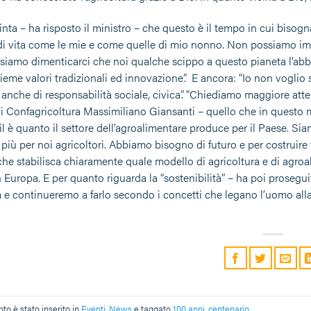
ta – ha risposto il ministro – che questo è il tempo in cui bisogna 
di vita come le mie e come quelle di mio nonno. Non possiamo imma
iamo dimenticarci che noi qualche scippo a questo pianeta l’abbia
eme valori tradizionali ed innovazione”. E ancora: “Io non voglio 
 anche di responsabilità sociale, civica”. “Chiediamo maggiore att
i Confagricoltura Massimiliano Giansanti – quello che in questo 
Pil è quanto il settore dell’agroalimentare produce per il Paese. 
più per noi agricoltori. Abbiamo bisogno di futuro e per costruire 
che stabilisca chiaramente quale modello di agricoltura e di agr
n Europa. E per quanto riguarda la “sostenibilità” – ha poi proseg
à e continueremo a farlo secondo i concetti che legano l’uomo alla 
o è stato inserito in
Eventi
,
News
e taggato
100 anni
,
centenario
.