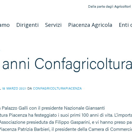
Dalla parte degli
Agricoltori
iamo
Dirigenti
Servizi
Piacenza Agricola
Enti 
S
 anni Confagricoltur
IL
18 MARZO 2021
DA
CONFAGRICOLTURAPIACENZA
a Palazzo Galli con il presidente Nazionale Giansanti
tura Piacenza ha festeggiato i suoi primi 100 anni di vita. L’impor
’Associazione presieduta da Filippo Gasparini, e vi hanno preso part
iacenza Patrizia Barbieri, il presidente della Camera di Commercio