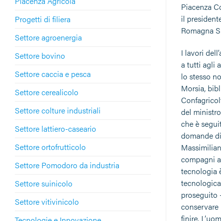
Piacenza Agricola
Piacenza Cor
il president
Progetti di filiera
Romagna Si
Settore agroenergia
I lavori del
Settore bovino
a tutti agli
Settore caccia e pesca
lo stesso no
Morsia, bibl
Settore cerealicolo
Confagricol
Settore colture industriali
del ministro
che è seguit
Settore lattiero-caseario
domande di 
Settore ortofrutticolo
Massimiliano
compagni a s
Settore Pomodoro da industria
tecnologia 
tecnologica
Settore suinicolo
proseguito 
Settore vitivinicolo
conservare 
finire. L’uo
Tecnologie e Innovazione