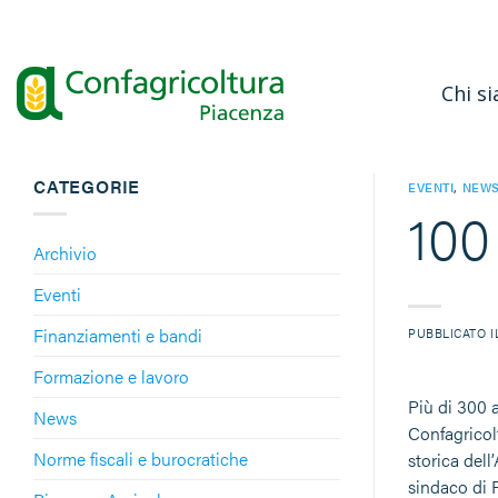
Salta
ai
contenuti
Chi s
CATEGORIE
EVENTI
,
NEW
100
Archivio
Eventi
Finanziamenti e bandi
PUBBLICATO 
Formazione e lavoro
Più di 300 
News
Confagricol
Norme fiscali e burocratiche
storica dell
sindaco di P