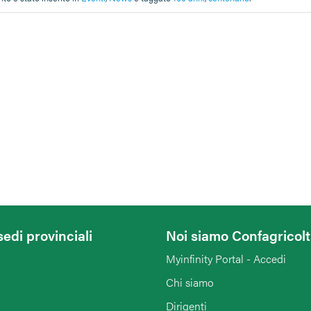
sedi provinciali
Noi siamo Confagricol
Myinfinity Portal - Accedi
Chi siamo
Dirigenti