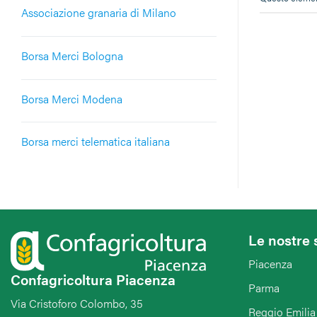
Associazione granaria di Milano
Borsa Merci Bologna
Borsa Merci Modena
Borsa merci telematica italiana
Le nostre 
Piacenza
Confagricoltura Piacenza
Parma
Via Cristoforo Colombo, 35
Reggio Emilia