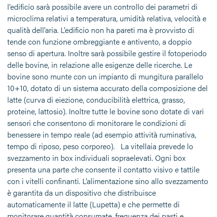
l’edificio sarà possibile avere un controllo dei parametri di
microclima relativi a temperatura, umidità relativa, velocità e
qualità dell’aria. L’edificio non ha pareti ma è provvisto di
tende con funzione ombreggiante e antivento, a doppio
senso di apertura. Inoltre sarà possibile gestire il fotoperiodo
delle bovine, in relazione alle esigenze delle ricerche. Le
bovine sono munte con un impianto di mungitura parallelo
10+10, dotato di un sistema accurato della composizione del
latte (curva di eiezione, conducibilità elettrica, grasso,
proteine, lattosio). Inoltre tutte le bovine sono dotate di vari
sensori che consentono di monitorare le condizioni di
benessere in tempo reale (ad esempio attività ruminativa,
tempo di riposo, peso corporeo). La vitellaia prevede lo
svezzamento in box individuali sopraelevati. Ogni box
presenta una parte che consente il contatto visivo e tattile
con i vitelli confinanti. L’alimentazione sino allo svezzamento
è garantita da un dispositivo che distribuisce
automaticamente il latte (Lupetta) e che permette di
monitorare quantità consumate, frequenza dei pasti e