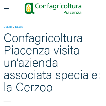
Salta
ai
contenuti
EVENTI
,
NEWS
Confagricoltura
Piacenza visita
un’azienda
associata speciale:
la Cerzoo