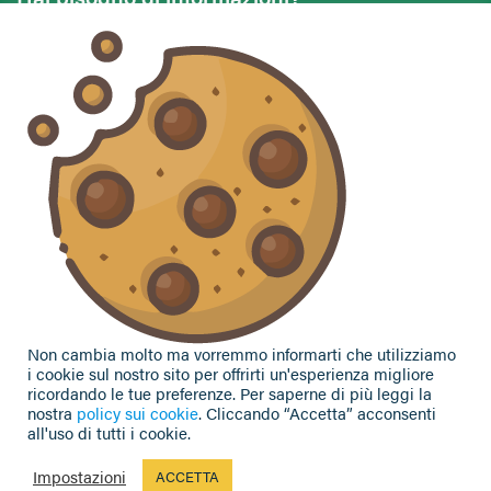
Vuoi contattarci per ricevere assistenza, lasciare un
commento o chiedere informazioni?
CONTATTACI
Seguici sui social
Non cambia molto ma vorremmo informarti che utilizziamo
i cookie sul nostro sito per offrirti un'esperienza migliore
ricordando le tue preferenze. Per saperne di più leggi la
nostra
policy sui cookie
. Cliccando “Accetta” acconsenti
all'uso di tutti i cookie.
Privacy Policy
|
Cookie Policy
| Contributi e sovvenzioni
© 2002-2026 CAA Confagricoltura Emilia Romagna srl - P.IVA
Impostazioni
ACCETTA