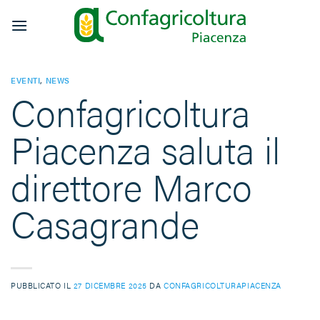
Salta
ai
contenuti
EVENTI
,
NEWS
Confagricoltura
Piacenza saluta il
direttore Marco
Casagrande
PUBBLICATO IL
27 DICEMBRE 2025
DA
CONFAGRICOLTURAPIACENZA