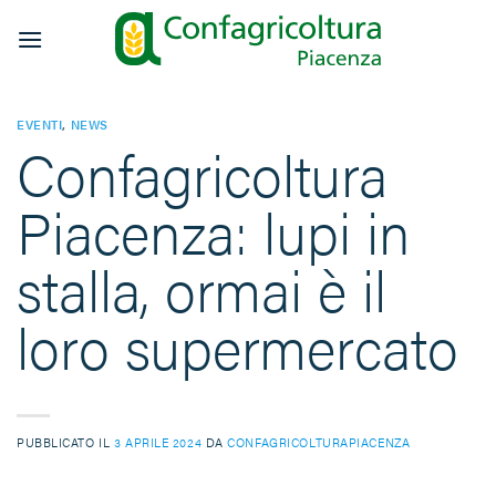
Salta
ai
contenuti
EVENTI
,
NEWS
Confagricoltura
Piacenza: lupi in
stalla, ormai è il
loro supermercato
PUBBLICATO IL
3 APRILE 2024
DA
CONFAGRICOLTURAPIACENZA