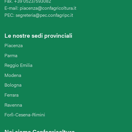
Fax. +39 0523/593082
E-mail: piacenza@confagricoltura.it
PEC: segreteria@pec.confagripc.it
Le nostre sedi provinciali
Piacenza
Parma
Reggio Emilia
Modena
Bologna
Ferrara
Ravenna
Forlì-Cesena-Rimini
Noi siamo Confagricoltura