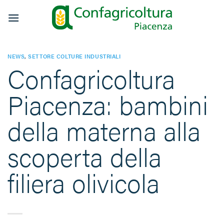
Salta
ai
contenuti
NEWS
,
SETTORE COLTURE INDUSTRIALI
Confagricoltura
Piacenza: bambini
della materna alla
scoperta della
filiera olivicola