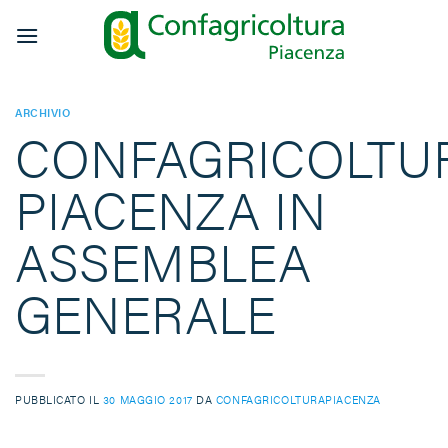
Salta
ai
contenuti
ARCHIVIO
CONFAGRICOLTU
PIACENZA IN
ASSEMBLEA
GENERALE
PUBBLICATO IL
30 MAGGIO 2017
DA
CONFAGRICOLTURAPIACENZA