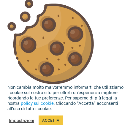
Vuoi contattarci per ricevere assistenza, lasciare un
commento o chiedere informazioni?
CONTATTACI
Seguici sui social
Non cambia molto ma vorremmo informarti che utilizziamo
i cookie sul nostro sito per offrirti un'esperienza migliore
ricordando le tue preferenze. Per saperne di più leggi la
nostra
policy sui cookie
. Cliccando “Accetta” acconsenti
all'uso di tutti i cookie.
Privacy Policy
|
Cookie Policy
| Contributi e sovvenzioni
© 2002-2026 CAA Confagricoltura Emilia Romagna srl - P.IVA
Impostazioni
ACCETTA
02317021208