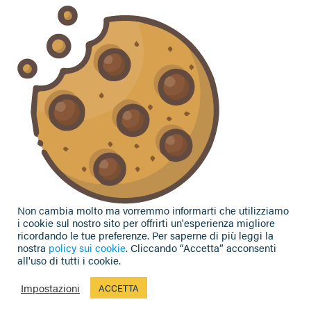
Vuoi contattarci per ricevere assistenza, lasciare un
commento o chiedere informazioni?
CONTATTACI
Seguici sui social
Non cambia molto ma vorremmo informarti che utilizziamo
i cookie sul nostro sito per offrirti un'esperienza migliore
ricordando le tue preferenze. Per saperne di più leggi la
nostra
policy sui cookie
. Cliccando “Accetta” acconsenti
all'uso di tutti i cookie.
Privacy Policy
|
Cookie Policy
| Contributi e sovvenzioni
© 2002-2026 CAA Confagricoltura Emilia Romagna srl - P.IVA
Impostazioni
ACCETTA
02317021208