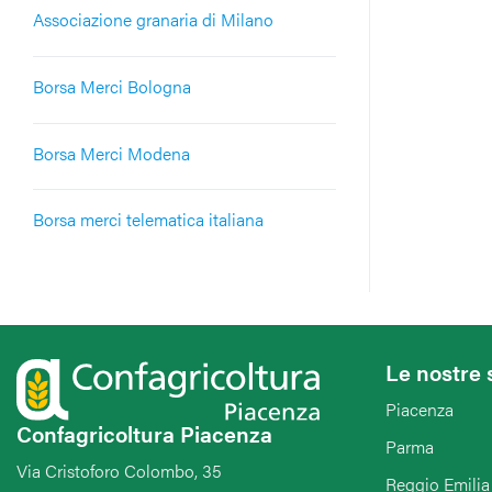
Associazione granaria di Milano
Borsa Merci Bologna
Borsa Merci Modena
Borsa merci telematica italiana
Le nostre 
Piacenza
Confagricoltura Piacenza
Parma
Via Cristoforo Colombo, 35
Reggio Emilia