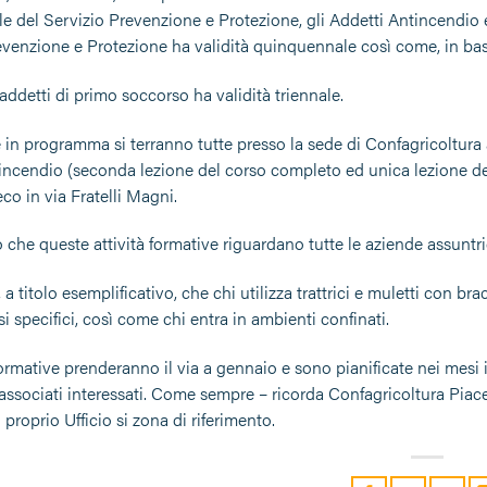
e del Servizio Prevenzione e Protezione, gli Addetti Antincendio e
evenzione e Protezione ha validità quinquennale così come, in base
 addetti di primo soccorso ha validità triennale.
e in programma si terranno tutte presso la sede di Confagricoltura
incendio (seconda lezione del corso completo ed unica lezione de
eco in via Fratelli Magni.
o che queste attività formative riguardano tutte le aziende assunt
a titolo esemplificativo, che chi utilizza trattrici e muletti con b
rsi specifici, così come chi entra in ambienti confinati.
formative prenderanno il via a gennaio e sono pianificate nei mesi 
i associati interessati. Come sempre – ricorda Confagricoltura Piac
l proprio Ufficio si zona di riferimento.