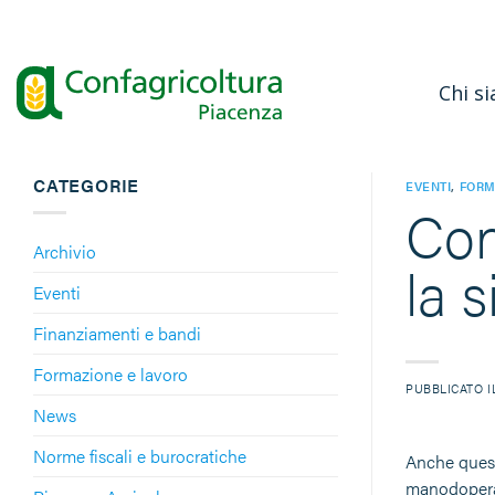
Salta
ai
contenuti
Chi s
CATEGORIE
EVENTI
,
FORM
Con
Archivio
la 
Eventi
Finanziamenti e bandi
Formazione e lavoro
PUBBLICATO 
News
Norme fiscali e burocratiche
Anche quest
manodopera,