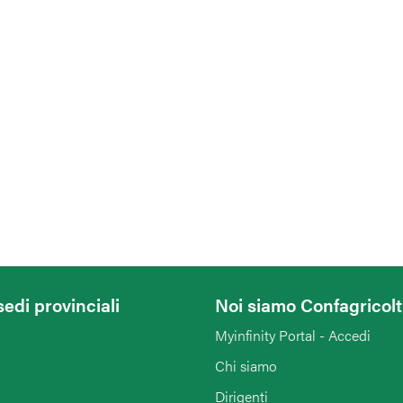
sedi provinciali
Noi siamo Confagricol
Myinfinity Portal - Accedi
Chi siamo
Dirigenti