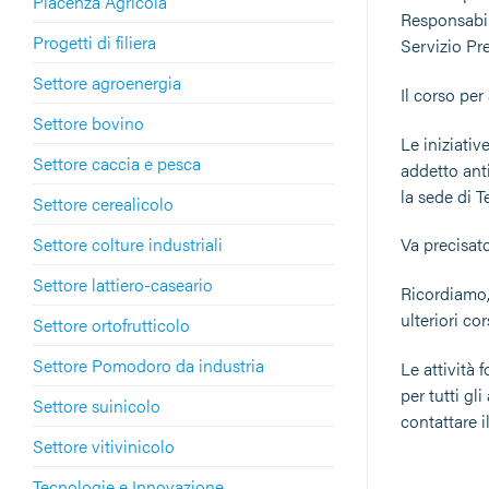
Piacenza Agricola
Responsabil
Progetti di filiera
Servizio Pr
Settore agroenergia
Il corso per
Settore bovino
Le iniziativ
Settore caccia e pesca
addetto ant
la sede di T
Settore cerealicolo
Settore colture industriali
Va precisat
Settore lattiero-caseario
Ricordiamo, 
ulteriori co
Settore ortofrutticolo
Settore Pomodoro da industria
Le attività 
per tutti gl
Settore suinicolo
contattare i
Settore vitivinicolo
Tecnologie e Innovazione