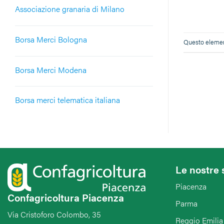
Associazione granaria di Milano
Borsa Merci Bologna
Questo element
Borsa Merci Modena
Borsa merci telematica italiana
Le nostre 
Piacenza
Confagricoltura Piacenza
Parma
Via Cristoforo Colombo, 35
Reggio Emilia