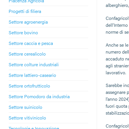
Piacenza Agricola
alberghiero,
Progetti di filiera
Confagricolt
Settore agroenergia
dell’Interno
norme di sem
Settore bovino
Settore caccia e pesca
Anche se le
numero dell
Settore cerealicolo
accaduto nel
Settore colture industriali
agli stranie
lavorativo.
Settore lattiero-caseario
Sarebbe ino
Settore ortofrutticolo
assegnare p
Settore Pomodoro da industria
l’anno 2024
fuori quota 
Settore suinicolo
stabilizzazi
Settore vitivinicolo
Confagricol
Tecnologie e Innovazione