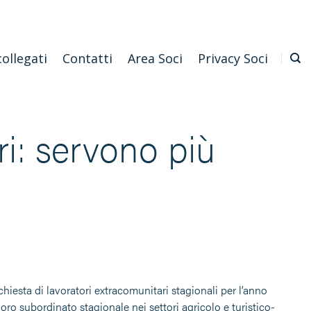
Emilia Romagna
Scarica l'APP
Confagricoltura Nazionale
collegati
Contatti
Area Soci
Privacy Soci
ri: servono più
ichiesta di lavoratori extracomunitari stagionali per l’anno
o subordinato stagionale nei settori agricolo e turistico-