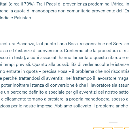
ari (circa il 70%). Tra i Paesi di provenienza predomina l’Africa, i
nche la quota di manodopera non comunitaria proveniente dell’Est 
India e Pakistan.
coltura Piacenza, fa il punto Ilaria Rosa, responsabile del Servizi
lusso e 17 istanze di conversione. Confermo che la procedura di ril
occo in testa), alcuni associati hanno lamentato questo ritardo e
i tempi previsti. Quanto alla possibilità di veder accolte le istan
no entrate in quota – precisa Rosa – il problema che noi riscontria
e perché, trattandosi di avventizi, nel frattempo il lavoratore maga
er poter inoltrare istanza di conversione è che il lavoratore sia a
 un percorso definito e speciale per gli avventizi del nostro setto
o, ciclicamente tornano a prestare la propria manodopera, spesso
eziosa per le nostre imprese. Abbiamo sollevato il problema anch