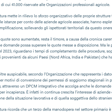
 di cui 41.000 riservate alle Organizzazioni professionali agricole.
ura mette in rilievo lo sforzo organizzativo delle proprie strutture t
 le istanze per conto delle aziende agricole associate, hanno esplet
plificazione, sollevando gli ispettorati territoriali da questo onere
 quote sono aumentate, resta il timore, a causa della cronica care
e domande possa superare le quote messe a disposizione. Ma le p
 2023, riguardano i tempi di completamento delle procedure, soprat
ri provenienti da alcuni Paesi (Nord Africa, India e Pakistan) che ha
ltre auspicabile, secondo l’Organizzazione che rappresenta i dator
er motivi di conversione dei permessi di soggiorno stagionali in p
), attraverso un DPCM integrativo che accolga anche le domande g
per incapienza. È infatti in continua crescita l’interesse di aziende
one della situazione lavorativa e di quella soggettiva dello stranie
tura ricorda che un terzo della manodopera nel settore primario è d