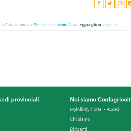
o è stato inserito in
Formazione e lavoro
,
News
. Aggiungilo ai
segnalibri
.
sedi provinciali
Noi siamo Confagricol
Myinfinity Portal - Accedi
Chi siamo
Dirigenti