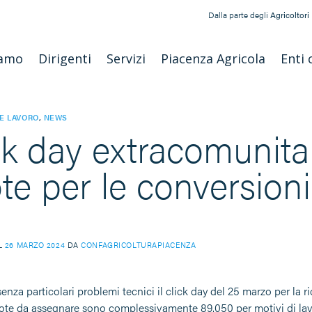
Dalla parte degli
Agricoltori
iamo
Dirigenti
Servizi
Piacenza Agricola
Enti 
E LAVORO
,
NEWS
ck day extracomunita
te per le conversioni
IL
26 MARZO 2024
DA
CONFAGRICOLTURAPIACENZA
senza particolari problemi tecnici il click day del 25 marzo per la r
ote da assegnare sono complessivamente 89.050 per motivi di lavor