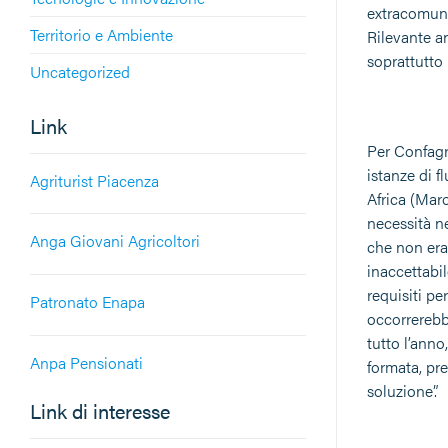
extracomunit
Territorio e Ambiente
Rilevante a
soprattutto 
Uncategorized
Link
Per Confagri
istanze di f
Agriturist Piacenza
Africa (Mar
necessità ne
Anga Giovani Agricoltori
che non era
inaccettabil
requisiti p
Patronato Enapa
occorrerebbe
tutto l’ann
Anpa Pensionati
formata, pr
soluzione”.
Link di interesse