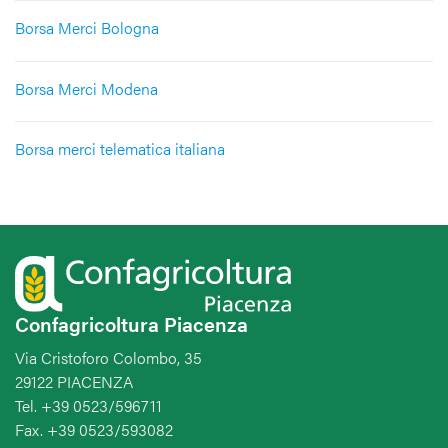
Borsa Merci Bologna
Borsa Merci Modena
Borsa merci telematica italiana
Confagricoltura Piacenza
Via Cristoforo Colombo, 35
29122 PIACENZA
Tel. +39 0523/596711
Fax. +39 0523/593082