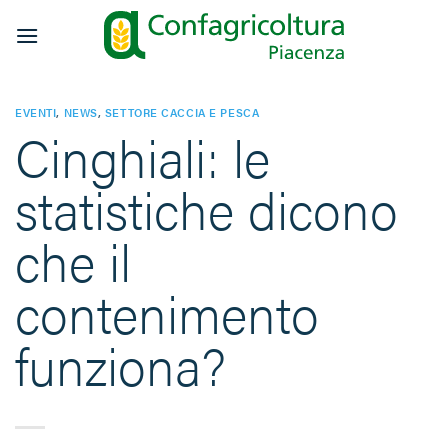
Salta
ai
contenuti
EVENTI
,
NEWS
,
SETTORE CACCIA E PESCA
Cinghiali: le
statistiche dicono
che il
contenimento
funziona?