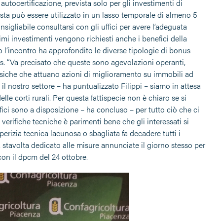
 autocertificazione, prevista solo per gli investimenti di
osta può essere utilizzato in un lasso temporale di almeno 5
nsigliabile consultarsi con gli uffici per avere l’adeguata
i investimenti vengono richiesti anche i benefici della
o l’incontro ha approfondito le diverse tipologie di bonus
us. “Va precisato che queste sono agevolazioni operanti,
fisiche che attuano azioni di miglioramento su immobili ad
il nostro settore – ha puntualizzato Filippi – siamo in attesa
le corti rurali. Per questa fattispecie non è chiaro se si
 uffici sono a disposizione – ha concluso – per tutto ciò che ci
verifiche tecniche è parimenti bene che gli interessati si
rizia tecnica lacunosa o sbagliata fa decadere tutti i
, stavolta dedicato alle misure annunciate il giorno stesso per
con il dpcm del 24 ottobre.