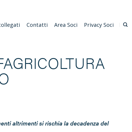
Emilia Romagna
Scarica l'APP
Confagricoltura Nazionale
collegati
Contatti
Area Soci
Privacy Soci
NFAGRICOLTURA
TO
enti altrimenti si rischia la decadenza del