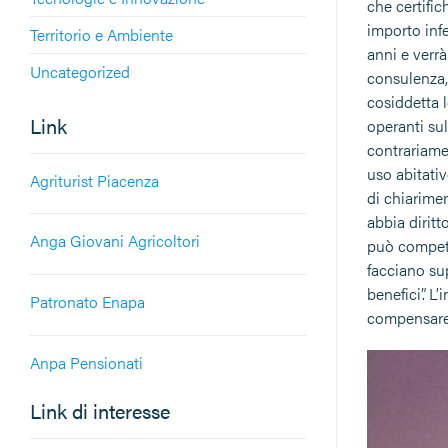
che certific
importo infe
Territorio e Ambiente
anni e verrà
Uncategorized
consulenza,
cosiddetta l
Link
operanti su
contrariame
uso abitativ
Agriturist Piacenza
di chiarimen
abbia diritt
Anga Giovani Agricoltori
può competer
facciano su
benefici”. L
Patronato Enapa
compensare g
Anpa Pensionati
Link di interesse