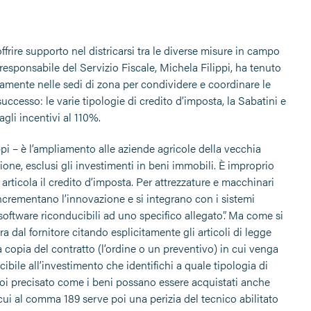
ffrire supporto nel districarsi tra le diverse misure in campo
 responsabile del Servizio Fiscale, Michela Filippi, ha tenuto
ttamente nelle sedi di zona per condividere e coordinare le
cesso: le varie tipologie di credito d’imposta, la Sabatini e
gli incentivi al 110%.
ppi – è l’ampliamento alle aziende agricole della vecchia
one, esclusi gli investimenti in beni immobili. È improprio
 articola il credito d’imposta. Per attrezzature e macchinari
incrementano l’innovazione e si integrano con i sistemi
software riconducibili ad uno specifico allegato”. Ma come si
ura dal fornitore citando esplicitamente gli articoli di legge
 copia del contratto (l’ordine o un preventivo) in cui venga
bile all’investimento che identifichi a quale tipologia di
poi precisato come i beni possano essere acquistati anche
 cui al comma 189 serve poi una perizia del tecnico abilitato