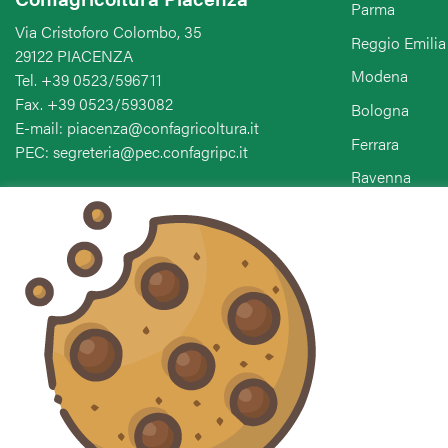
Parma
Via Cristoforo Colombo, 35
Reggio Emilia
29122 PIACENZA
Modena
Tel. +39 0523/596711
Fax. +39 0523/593082
Bologna
E-mail: piacenza@confagricoltura.it
Ferrara
PEC: segreteria@pec.confagripc.it
Ravenna
Forlì-Cesena-
Seguici sui social