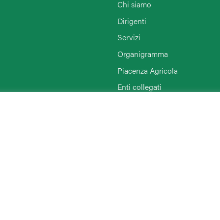
Chi siamo
Dirigenti
Servizi
Organigramma
Piacenza Agricola
Enti collegati
Rimini
Agriturist Piacenza