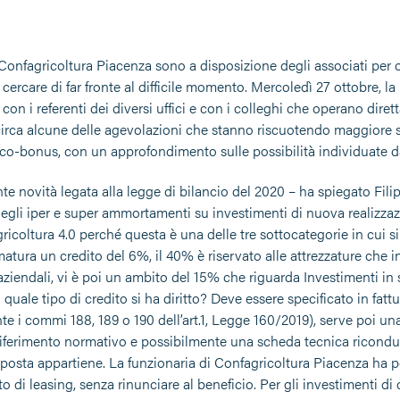
i Confagricoltura Piacenza sono a disposizione degli associati per o
cercare di far fronte al difficile momento. Mercoledì 27 ottobre, la
con i referenti dei diversi uffici e con i colleghi che operano dire
irca alcune delle agevolazioni che stanno riscuotendo maggiore suc
 eco-bonus, con un approfondimento sulle possibilità individuate da
nte novità legata alla legge di bilancio del 2020 – ha spiegato Fili
egli iper e super ammortamenti su investimenti di nuova realizzazi
gricoltura 4.0 perché questa è una delle tre sottocategorie in cui si
matura un credito del 6%, il 40% è riservato alle attrezzature che 
aziendali, vi è poi un ambito del 15% che riguarda Investimenti in 
a quale tipo di credito si ha diritto? Deve essere specificato in fatt
e i commi 188, 189 o 190 dell’art.1, Legge 160/2019), serve poi una
 riferimento normativo e possibilmente una scheda tecnica riconduci
mposta appartiene. La funzionaria di Confagricoltura Piacenza ha 
o di leasing, senza rinunciare al beneficio. Per gli investimenti di