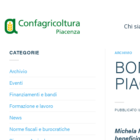
Salta
ai
contenuti
Chi s
CATEGORIE
ARCHIVIO
BO
Archivio
PI
Eventi
Finanziamenti e bandi
Formazione e lavoro
PUBBLICATO 
News
Norme fiscali e burocratiche
Michela F
benefici