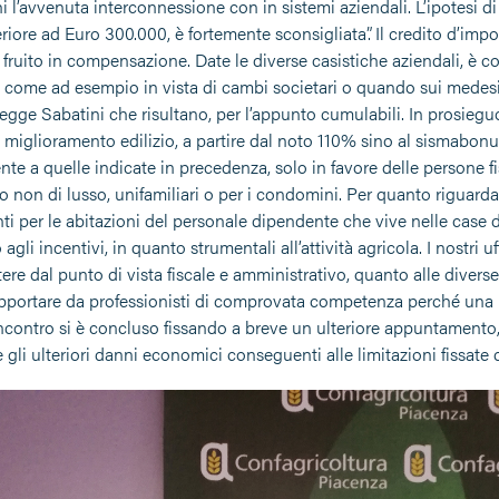
hi l’avvenuta interconnessione con in sistemi aziendali. L’ipotesi di
riore ad Euro 300.000, è fortemente sconsigliata”. Il credito d’imp
 fruito in compensazione. Date le diverse casistiche aziendali, è co
 come ad esempio in vista di cambi societari o quando sui medesim
egge Sabatini che risultano, per l’appunto cumulabili. In prosiegu
l miglioramento edilizio, a partire dal noto 110% sino al sismabon
nte a quelle indicate in precedenza, solo in favore delle persone 
o non di lusso, unifamiliari o per i condomini. Per quanto riguarda 
ti per le abitazioni del personale dipendente che vive nelle case del
o agli incentivi, in quanto strumentali all’attività agricola. I nostri
e dal punto di vista fiscale e amministrativo, quanto alle diverse 
pportare da professionisti di comprovata competenza perché una pe
’incontro si è concluso fissando a breve un ulteriore appuntamento
li ulteriori danni economici conseguenti alle limitazioni fissate 