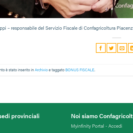
ippi – responsabile del Servizio Fiscale di Confagricoltura Piacen
o è stato inserito in
Archivio
e taggato
BONUS FISCALE
.
sedi provinciali
Noi siamo Confagricol
Myinfinity Portal - Accedi