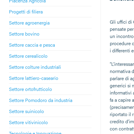
Piacenza Agricola
Progetti di filiera
Gli uffici d
Settore agroenergia
pensate per 
Settore bovino
un incontro 
procedure c
Settore caccia e pesca
i differenti
Settore cerealicolo
“L’interessa
Settore colture industriali
normativa d
Settore lattiero-caseario
parlare di a
generici si 
Settore ortofrutticolo
informativi 
fa a capire 
Settore Pomodoro da industria
(precisament
Settore suinicolo
riportato il
credito d’i
Settore vitivinicolo
con contratt
Tecnologie e Innovazione