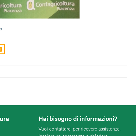
za
tura
Hai bisogno di informazioni?
Vuoi contattarci per ricevere assistenza,
lasciare un commento o chiedere