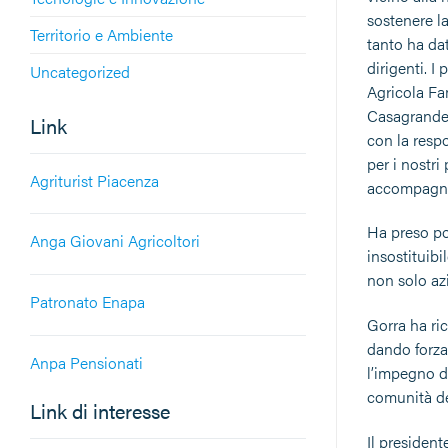
sostenere la
Territorio e Ambiente
tanto ha dat
dirigenti. I
Uncategorized
Agricola Fa
Casagrande,
Link
con la respo
per i nostri
Agriturist Piacenza
accompagnat
Ha preso poi
Anga Giovani Agricoltori
insostituibi
non solo azi
Patronato Enapa
Gorra ha ric
dando forza
Anpa Pensionati
l’impegno di
comunità dei
Link di interesse
Il presiden