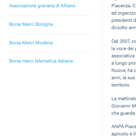
Associazione granaria di Milano
Piacenza. Co
ed organizz
presidenti 
Borsa Merci Bologna
diciotto ann
Dal 2007, c
Borsa Merci Modena
la voce dei 
associativa
Borsa merci telematica italiana
a lungo prot
Nuova, ha co
anni, la sua
territorio.
La mattinat
Giovanni Mer
che guarda a
ANPA Piacen
agricolo e 