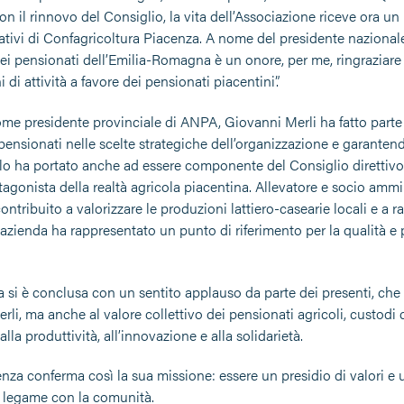
n il rinnovo del Consiglio, la vita dell’Associazione riceve ora un 
ativi di Confagricoltura Piacenza. A nome del presidente nazionale
dei pensionati dell’Emilia-Romagna è un onore, per me, ringraziare
i di attività a favore dei pensionati piacentini”.
ome presidente provinciale di ANPA, Giovanni Merli ha fatto parte 
pensionati nelle scelte strategiche dell’organizzazione e garantend
 lo ha portato anche ad essere componente del Consiglio direttivo 
agonista della realtà agricola piacentina. Allevatore e socio ammi
ntribuito a valorizzare le produzioni lattiero-casearie locali e a r
 azienda ha rappresentato un punto di riferimento per la qualità e p
a si è conclusa con un sentito applauso da parte dei presenti, ch
li, ma anche al valore collettivo dei pensionati agricoli, custodi
lla produttività, all’innovazione e alla solidarietà.
za conferma così la sua missione: essere un presidio di valori e u
il legame con la comunità.