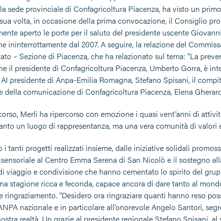
lla sede provinciale di Confagricoltura Piacenza, ha visto un pri
 sua volta, in occasione della prima convocazione, il Consiglio pr
ente aperto le porte per il saluto del presidente uscente Giovann
ne ininterrottamente dal 2007. A seguire, la relazione del Commiss
tato – Sezione di Piacenza, che ha relazionato sul tema: “La prevenz
he il presidente di Confagricoltura Piacenza, Umberto Gorra, è int
. Al presidente di Anpa-Emilia Romagna, Stefano Spisani, il compit
e della comunicazione di Confagricoltura Piacenza, Elena Gherard
corso, Merli ha ripercorso con emozione i quasi vent’anni di attivi
tanto un luogo di rappresentanza, ma una vera comunità di valori e 
 i tanti progetti realizzati insieme, dalle iniziative solidali promo
sensoriale al Centro Emma Serena di San Nicolò e il sostegno alla C
di viaggio e condivisione che hanno cementato lo spirito del grupp
una stagione ricca e feconda, capace ancora di dare tanto al mondo
 e ringraziamento. “Desidero ora ringraziare quanti hanno reso po
ANPA nazionale e in particolare all’onorevole Angelo Santori, segr
nostra realtà. Un grazie al presidente regionale Stefano Spisani, a