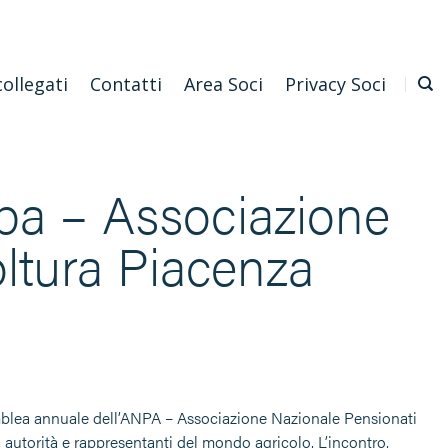
Emilia Romagna
Scarica l'APP
Confagricoltura Nazionale
collegati
Contatti
Area Soci
Privacy Soci
pa – Associazione
oltura Piacenza
emblea annuale dell’ANPA – Associazione Nazionale Pensionati
 autorità e rappresentanti del mondo agricolo. L’incontro,