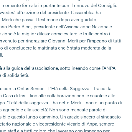
mo momento formale importante con il rinnovo del Consiglio
ovvederà all’elezione del presidente. L’assemblea ha
i Merli che passa il testimone dopo aver guidato
ario Pietro Ricci, presidente dell’Associazione Nazionale
ione è la miglior difesa: come evitare le truffe contro i
ervenuto per ringraziare Giovanni Merli per l’impegno di tutti
o di concludere la mattinata che è stata moderata dalla
i.
tà alla guida dell’associazione, sottolineando come l’ANPA
di solidarietà.
sse con la Onlus Senior – L’Età della Saggezza – tra cui la
asa di Iris – fino alle collaborazioni con le scuole e alle
o. “L’età della saggezza – ha detto Merli – non è un punto di
 agricolo e alla società”. Non sono mancate parole di
ssibile questo lungo cammino. Un grazie sincero al sindacato
etario nazionale e vicepresidente vicario di Anpa, sempre
l suo staff e a tutti coloro che lavorano con impegno per