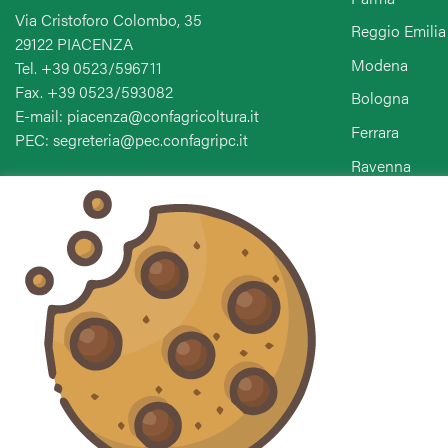
Via Cristoforo Colombo, 35
Reggio Emilia
29122 PIACENZA
Modena
Tel. +39 0523/596711
Fax. +39 0523/593082
Bologna
E-mail: piacenza@confagricoltura.it
Ferrara
PEC: segreteria@pec.confagripc.it
Ravenna
Forlì-Cesena-
Seguici sui social