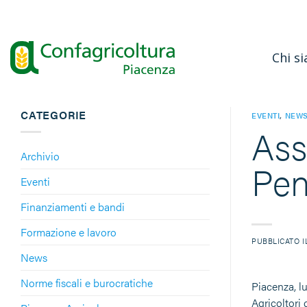
Salta
ai
contenuti
Chi s
CATEGORIE
EVENTI
,
NEW
Ass
Archivio
Pen
Eventi
Finanziamenti e bandi
Formazione e lavoro
PUBBLICATO 
News
Norme fiscali e burocratiche
Piacenza, l
Agricoltori