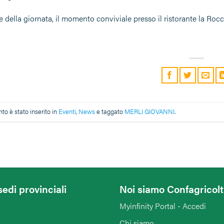
 della giornata, il momento conviviale presso il ristorante la Rocch
o è stato inserito in
Eventi
,
News
e taggato
MERLI GIOVANNI
.
sedi provinciali
Noi siamo Confagricol
Myinfinity Portal - Accedi
Chi siamo