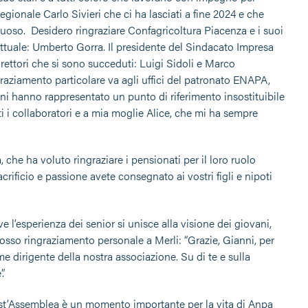
egionale Carlo Sivieri che ci ha lasciati a fine 2024 e che
ettuoso. Desidero ringraziare Confagricoltura Piacenza e i suoi
l’attuale: Umberto Gorra. Il presidente del Sindacato Impresa
rettori che si sono succeduti: Luigi Sidoli e Marco
aziamento particolare va agli uffici del patronato ENAPA,
nni hanno rappresentato un punto di riferimento insostituibile
tti i collaboratori e a mia moglie Alice, che mi ha sempre
che ha voluto ringraziare i pensionati per il loro ruolo
acrificio e passione avete consegnato ai vostri figli e nipoti
l’esperienza dei senior si unisce alla visione dei giovani,
sso ringraziamento personale a Merli: “Grazie, Gianni, per
e dirigente della nostra associazione. Su di te e sulla
.
est’Assemblea è un momento importante per la vita di Anpa