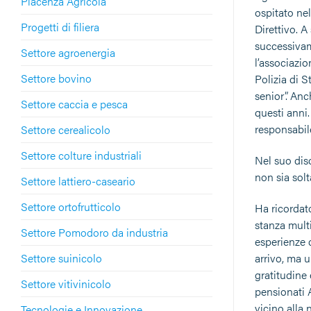
Piacenza Agricola
ospitato ne
Progetti di filiera
Direttivo. A
successivam
Settore agroenergia
l’associazio
Settore bovino
Polizia di S
senior”. Anc
Settore caccia e pesca
questi anni
responsabil
Settore cerealicolo
Settore colture industriali
Nel suo dis
non sia sol
Settore lattiero-caseario
Settore ortofrutticolo
Ha ricordato
stanza multi
Settore Pomodoro da industria
esperienze 
Settore suinicolo
arrivo, ma 
gratitudine
Settore vitivinicolo
pensionati 
vicino alla 
Tecnologie e Innovazione