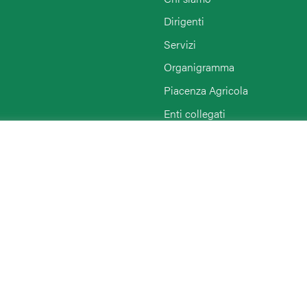
Dirigenti
Servizi
Organigramma
Piacenza Agricola
Enti collegati
Rimini
Agriturist Piacenza