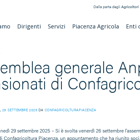
Dalla parte degli
Agricoltori
iamo
Dirigenti
Servizi
Piacenza Agricola
Enti 
S
emblea generale An
sionati di Confagric
IL
29 SETTEMBRE 2025
DA
CONFAGRICOLTURAPIACENZA
unedì 29 settembre 2025 – Si è svolta venerdì 26 settembre l’ass
 di Confagricoltura Piacenza, un appuntamento che ha riunito soci,