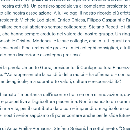
 nostra attività. Un pensiero speciale va al compianto presidente r
o alla nostra associazione. A lui va oggi il nostro ricordo più aff
 presidenti: Michele Lodigiani, Enrico Chiesa, Filippo Gasparini e 
miliare con cui abbiamo sempre collaborato: Stefano Repetti e i di
 che hanno sempre creduto nel valore del nostro gruppo. Un ringr
nsabile Cristina Modenesi e le sue colleghe, che in tutti questi a
 pensionati. E naturalmente grazie ai miei colleghi consiglieri, a tu
o con discrezione e sostegno prezioso”.
 la parola Umberto Gorra, presidente di Confagricoltura Piacenza, 
le: “Voi rappresentate la solidità delle radici – ha affermato – con s
ende agricole, ma soprattutto valori, cultura e responsabilità”.
hiamato l’importanza dell’incontro tra memoria e innovazione, dove 
 e prospettiva all’agricoltura piacentina. Non è mancato un commo
 una vita, per il contributo dato come imprenditore agricolo e com
 nostri senior sappiamo di poter contare anche per le sfide future”
te di Anpa Emilia-Romagna, Stefano Spisani, ha sottolineato: “Qu