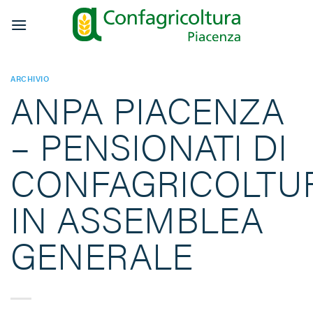
Salta
ai
contenuti
ARCHIVIO
ANPA PIACENZA
– PENSIONATI DI
CONFAGRICOLTU
IN ASSEMBLEA
GENERALE