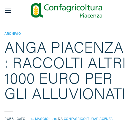
Salta
ai
contenuti
ARCHIVIO
ANGA PIACENZA
: RACCOLTI ALTRI
1000 EURO PER
GLI ALLUVIONATI
PUBBLICATO IL
13 MAGGIO 2016
DA
CONFAGRICOLTURAPIACENZA