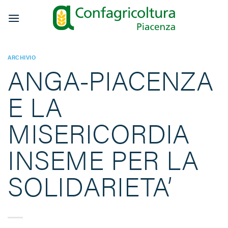
Salta
ai
contenuti
ARCHIVIO
ANGA-PIACENZA
E LA
MISERICORDIA
INSEME PER LA
SOLIDARIETA’