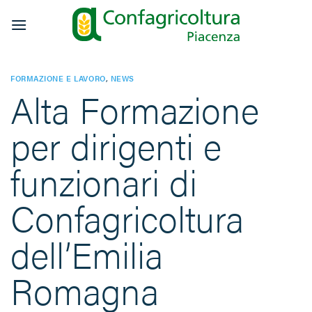
Salta
ai
contenuti
FORMAZIONE E LAVORO
,
NEWS
Alta Formazione
per dirigenti e
funzionari di
Confagricoltura
dell’Emilia
Romagna