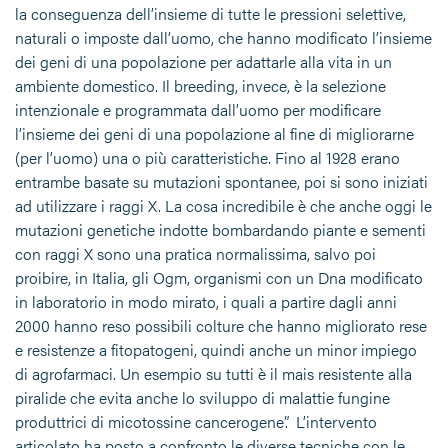
la conseguenza dell’insieme di tutte le pressioni selettive,
naturali o imposte dall’uomo, che hanno modificato l’insieme
dei geni di una popolazione per adattarle alla vita in un
ambiente domestico. Il breeding, invece, è la selezione
intenzionale e programmata dall’uomo per modificare
l’insieme dei geni di una popolazione al fine di migliorarne
(per l’uomo) una o più caratteristiche. Fino al 1928 erano
entrambe basate su mutazioni spontanee, poi si sono iniziati
ad utilizzare i raggi X. La cosa incredibile è che anche oggi le
mutazioni genetiche indotte bombardando piante e sementi
con raggi X sono una pratica normalissima, salvo poi
proibire, in Italia, gli Ogm, organismi con un Dna modificato
in laboratorio in modo mirato, i quali a partire dagli anni
2000 hanno reso possibili colture che hanno migliorato rese
e resistenze a fitopatogeni, quindi anche un minor impiego
di agrofarmaci. Un esempio su tutti è il mais resistente alla
piralide che evita anche lo sviluppo di malattie fungine
produttrici di micotossine cancerogene”. L’intervento
articolato ha posto a confronto le diverse tecniche con le