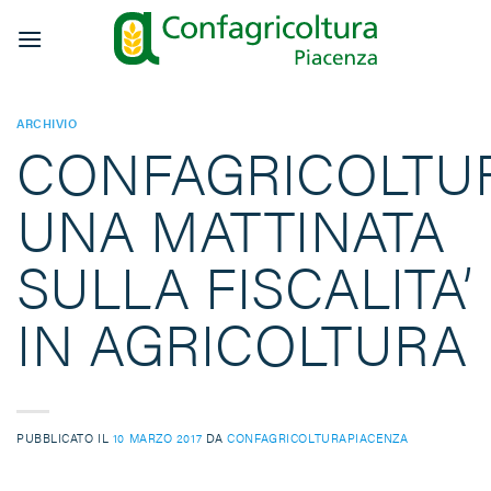
Salta
ai
contenuti
ARCHIVIO
CONFAGRICOLTU
UNA MATTINATA
SULLA FISCALITA’
IN AGRICOLTURA
PUBBLICATO IL
10 MARZO 2017
DA
CONFAGRICOLTURAPIACENZA