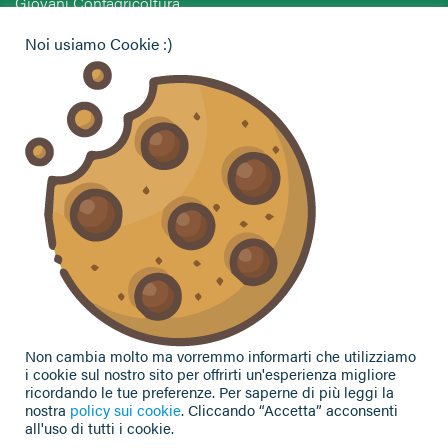
Giovani Confagricoltura
Pensionati Confagricoltura
Noi usiamo Cookie :)
Hai bisogno di informazioni?
Vuoi contattarci per ricevere assistenza, lasciare un
commento o chiedere informazioni?
CONTATTACI
Seguici sui social
Non cambia molto ma vorremmo informarti che utilizziamo
i cookie sul nostro sito per offrirti un'esperienza migliore
ricordando le tue preferenze. Per saperne di più leggi la
nostra
policy sui cookie
. Cliccando “Accetta” acconsenti
all'uso di tutti i cookie.
Privacy Policy
|
Cookie Policy
| Contributi e sovvenzioni