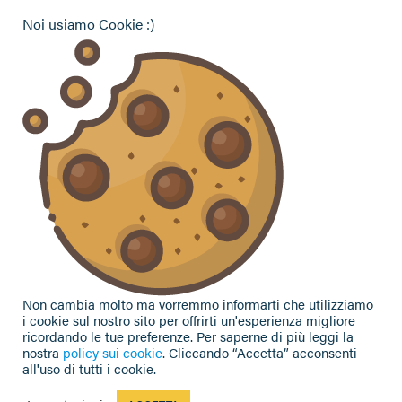
Pensionati Confagricoltura
Noi usiamo Cookie :)
Hai bisogno di informazioni?
Vuoi contattarci per ricevere assistenza, lasciare un
commento o chiedere informazioni?
CONTATTACI
Seguici sui social
Non cambia molto ma vorremmo informarti che utilizziamo
i cookie sul nostro sito per offrirti un'esperienza migliore
ricordando le tue preferenze. Per saperne di più leggi la
nostra
policy sui cookie
. Cliccando “Accetta” acconsenti
all'uso di tutti i cookie.
Privacy Policy
|
Cookie Policy
| Contributi e sovvenzioni
© 2002-2026 CAA Confagricoltura Emilia Romagna srl - P.IVA