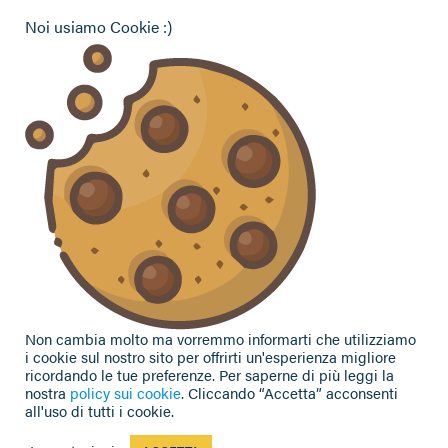
Pensionati Confagricoltura
Noi usiamo Cookie :)
Hai bisogno di informazioni?
Vuoi contattarci per ricevere assistenza, lasciare un
commento o chiedere informazioni?
CONTATTACI
Seguici sui social
Non cambia molto ma vorremmo informarti che utilizziamo
i cookie sul nostro sito per offrirti un'esperienza migliore
ricordando le tue preferenze. Per saperne di più leggi la
nostra
policy sui cookie
. Cliccando “Accetta” acconsenti
all'uso di tutti i cookie.
Privacy Policy
|
Cookie Policy
| Contributi e sovvenzioni
© 2002-2026 CAA Confagricoltura Emilia Romagna srl - P.IVA