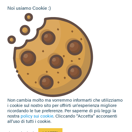
Pensionati Confagricoltura
Noi usiamo Cookie :)
Hai bisogno di informazioni?
Vuoi contattarci per ricevere assistenza, lasciare un
commento o chiedere informazioni?
CONTATTACI
Seguici sui social
Non cambia molto ma vorremmo informarti che utilizziamo
i cookie sul nostro sito per offrirti un'esperienza migliore
ricordando le tue preferenze. Per saperne di più leggi la
nostra
policy sui cookie
. Cliccando “Accetta” acconsenti
all'uso di tutti i cookie.
Privacy Policy
|
Cookie Policy
| Contributi e sovvenzioni
© 2002-2026 CAA Confagricoltura Emilia Romagna srl - P.IVA