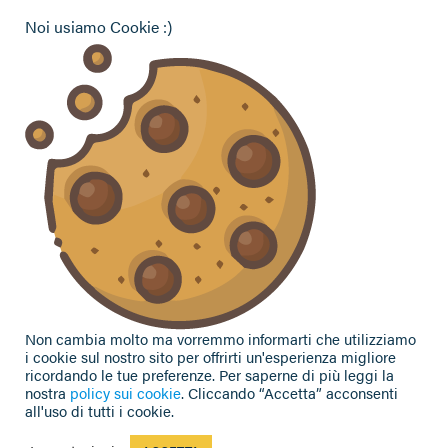
Pensionati Confagricoltura
Noi usiamo Cookie :)
Hai bisogno di informazioni?
Vuoi contattarci per ricevere assistenza, lasciare un
commento o chiedere informazioni?
CONTATTACI
Seguici sui social
Non cambia molto ma vorremmo informarti che utilizziamo
i cookie sul nostro sito per offrirti un'esperienza migliore
ricordando le tue preferenze. Per saperne di più leggi la
nostra
policy sui cookie
. Cliccando “Accetta” acconsenti
all'uso di tutti i cookie.
Privacy Policy
|
Cookie Policy
| Contributi e sovvenzioni
© 2002-2026 CAA Confagricoltura Emilia Romagna srl - P.IVA