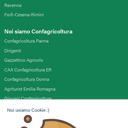
Ravenna
Forlì-Cesena-Rimini
Noi siamo Confagricoltura
Confagricoltura Parma
Dirigenti
Gazzettino Agricolo
CAA Confagricoltura ER
Confagricoltura Donna
Agriturist Emilia Romagna
Giovani Confagricoltura
Pensionati Confagricoltura
Noi usiamo Cookie :)
Hai bisogno di informazioni?