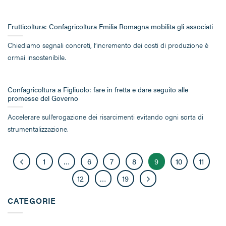
Frutticoltura: Confagricoltura Emilia Romagna mobilita gli associati
Chiediamo segnali concreti, l’incremento dei costi di produzione è
ormai insostenibile.
Confagricoltura a Figliuolo: fare in fretta e dare seguito alle
promesse del Governo
Accelerare sull’erogazione dei risarcimenti evitando ogni sorta di
strumentalizzazione.
1
…
6
7
8
9
10
11
12
…
19
CATEGORIE