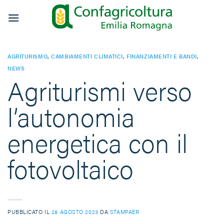
Salta
ai
contenuti
AGRITURISMO
,
CAMBIAMENTI CLIMATICI
,
FINANZIAMENTI E BANDI
,
NEWS
Agriturismi verso
l’autonomia
energetica con il
fotovoltaico
PUBBLICATO IL
28 AGOSTO 2023
DA
STAMPAER