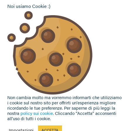
Noi usiamo Cookie :)
Hai bisogno di informazioni?
Vuoi contattarci per ricevere assistenza, lasciare un
commento o chiedere informazioni?
CONTATTACI
Seguici sui social
Non cambia molto ma vorremmo informarti che utilizziamo
i cookie sul nostro sito per offrirti un'esperienza migliore
ricordando le tue preferenze. Per saperne di più leggi la
nostra
policy sui cookie
. Cliccando “Accetta” acconsenti
all'uso di tutti i cookie.
Privacy Policy
|
Cookie Policy
|
Contributi e sovvenzioni
© 2002-2026 CAA Confagricoltura Emilia Romagna srl - P.IVA
Impostazioni
ACCETTA