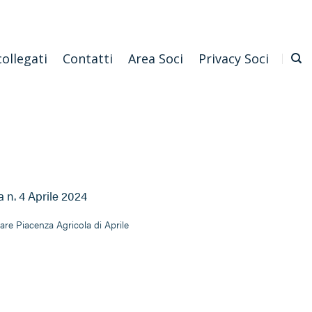
Emilia Romagna
Scarica l'APP
Confagricoltura Nazionale
collegati
Contatti
Area Soci
Privacy Soci
 n. 4 Aprile 2024
liare Piacenza Agricola di Aprile