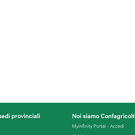
sedi provinciali
Noi siamo Confagricol
Myinfinity Portal - Accedi