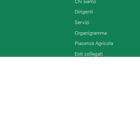
Chi siamo
Dirigenti
Servizi
Organigramma
Piacenza Agricola
Enti collegati
Rimini
Agriturist Piacenza