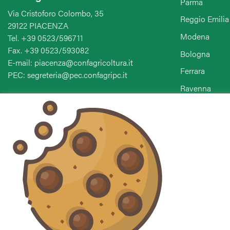
Parma
Via Cristoforo Colombo, 35
Reggio Emilia
29122 PIACENZA
Modena
Tel. +39 0523/596711
Fax. +39 0523/593082
Bologna
E-mail: piacenza@confagricoltura.it
Ferrara
PEC: segreteria@pec.confagripc.it
Ravenna
Forlì-Cesena-
Seguici sui social