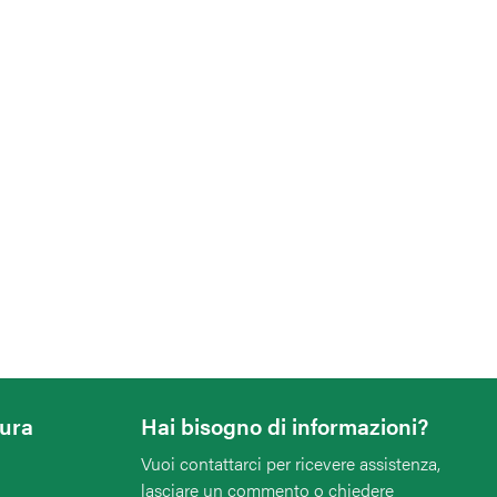
tura
Hai bisogno di informazioni?
Vuoi contattarci per ricevere assistenza,
lasciare un commento o chiedere