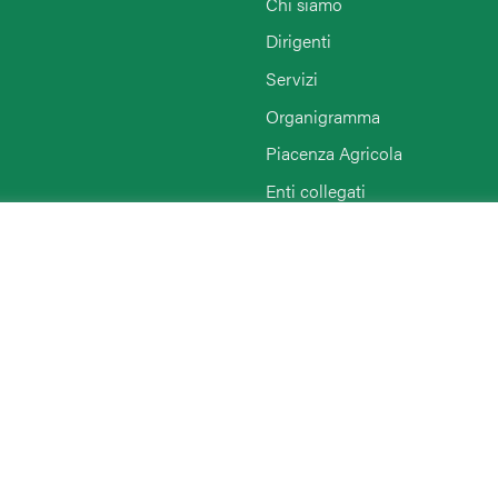
Chi siamo
Dirigenti
Servizi
Organigramma
Piacenza Agricola
Enti collegati
Rimini
Agriturist Piacenza