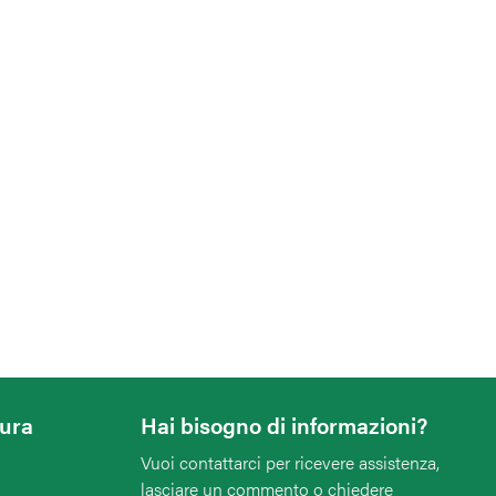
tura
Hai bisogno di informazioni?
Vuoi contattarci per ricevere assistenza,
lasciare un commento o chiedere