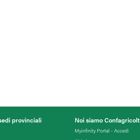
sedi provinciali
Noi siamo Confagricol
Myinfinity Portal - Accedi