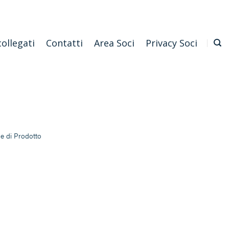
Emilia Romagna
Scarica l'APP
Confagricoltura Nazionale
collegati
Contatti
Area Soci
Privacy Soci
ne di Prodotto