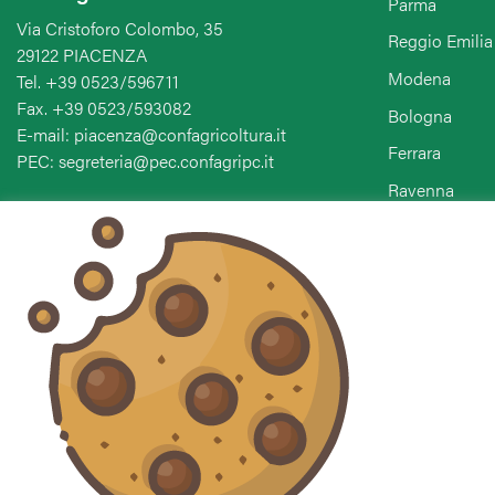
Parma
Via Cristoforo Colombo, 35
Reggio Emilia
29122 PIACENZA
Modena
Tel. +39 0523/596711
Fax. +39 0523/593082
Bologna
E-mail: piacenza@confagricoltura.it
Ferrara
PEC: segreteria@pec.confagripc.it
Ravenna
Forlì-Cesena-
Seguici sui social