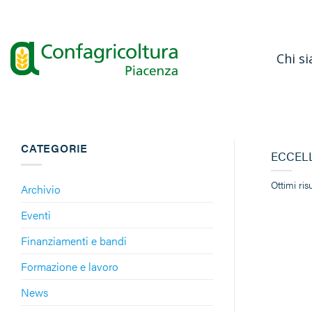
Salta
ai
contenuti
Chi s
CATEGORIE
ECCELL
Ottimi ri
Archivio
Eventi
Finanziamenti e bandi
Formazione e lavoro
News