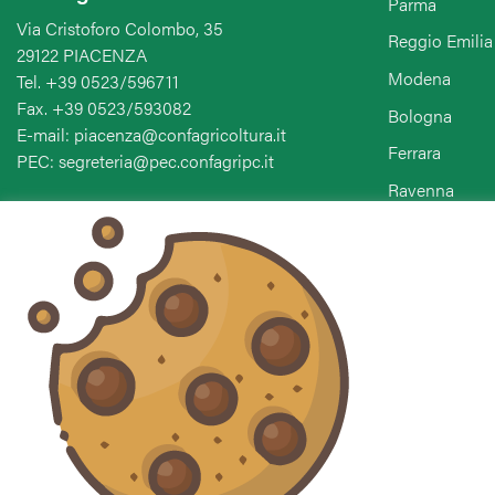
Parma
Via Cristoforo Colombo, 35
Reggio Emilia
29122 PIACENZA
Modena
Tel. +39 0523/596711
Fax. +39 0523/593082
Bologna
E-mail: piacenza@confagricoltura.it
Ferrara
PEC: segreteria@pec.confagripc.it
Ravenna
Forlì-Cesena-
Seguici sui social