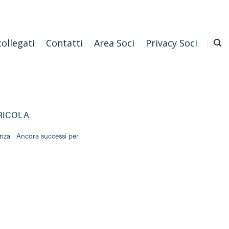
Emilia Romagna
Scarica l'APP
Confagricoltura Nazionale
collegati
Contatti
Area Soci
Privacy Soci
RICOLA
acenza Ancora successi per