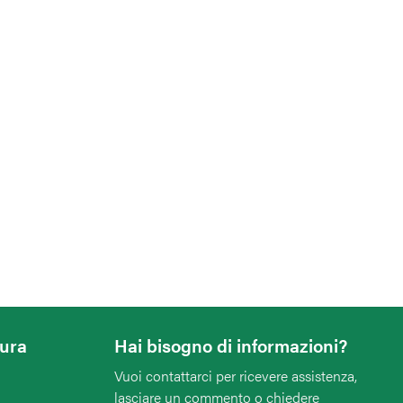
tura
Hai bisogno di informazioni?
Vuoi contattarci per ricevere assistenza,
lasciare un commento o chiedere