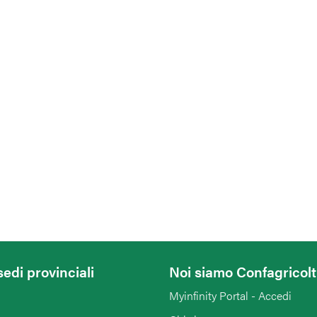
sedi provinciali
Noi siamo Confagricol
Myinfinity Portal - Accedi