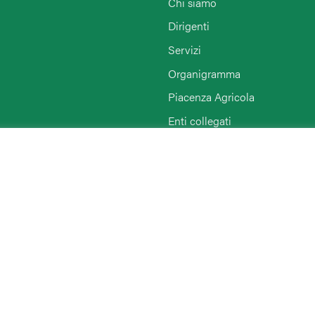
Chi siamo
Dirigenti
Servizi
Organigramma
Piacenza Agricola
Enti collegati
Rimini
Agriturist Piacenza