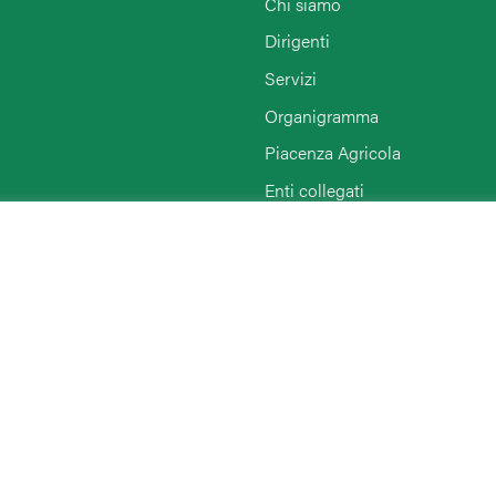
Chi siamo
Dirigenti
Servizi
Organigramma
Piacenza Agricola
Enti collegati
Rimini
Agriturist Piacenza