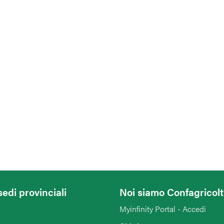
sedi provinciali
Noi siamo Confagricol
Myinfinity Portal - Accedi