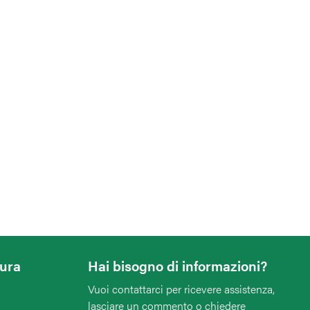
tura
Hai bisogno di informazioni?
Vuoi contattarci per ricevere assistenza,
lasciare un commento o chiedere