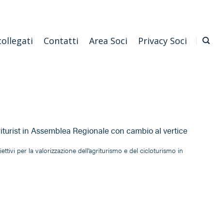
Emilia Romagna
Scarica l'APP
Confagricoltura Nazionale
collegati
Contatti
Area Soci
Privacy Soci
riturist in Assemblea Regionale con cambio al vertice
tivi per la valorizzazione dell’agriturismo e del cicloturismo in