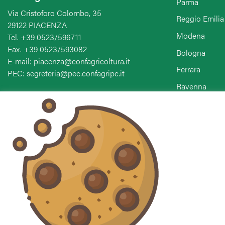
Parma
Via Cristoforo Colombo, 35
Reggio Emilia
29122 PIACENZA
Modena
Tel. +39 0523/596711
Fax. +39 0523/593082
Bologna
E-mail: piacenza@confagricoltura.it
Ferrara
PEC: segreteria@pec.confagripc.it
Ravenna
Forlì-Cesena-
Seguici sui social