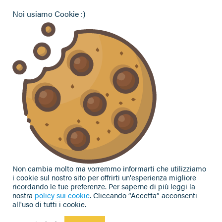
Pensionati Confagricoltura
Noi usiamo Cookie :)
Hai bisogno di informazioni?
Vuoi contattarci per ricevere assistenza, lasciare un
commento o chiedere informazioni?
CONTATTACI
Seguici sui social
Non cambia molto ma vorremmo informarti che utilizziamo
i cookie sul nostro sito per offrirti un'esperienza migliore
ricordando le tue preferenze. Per saperne di più leggi la
nostra
policy sui cookie
. Cliccando “Accetta” acconsenti
all'uso di tutti i cookie.
Privacy Policy
|
Cookie Policy
| Contributi e sovvenzioni
© 2002-2026 CAA Confagricoltura Emilia Romagna srl - P.IVA