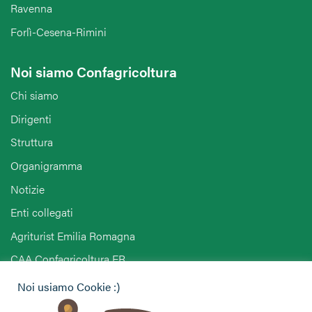
Ravenna
Forlì-Cesena-Rimini
Noi siamo Confagricoltura
Chi siamo
Dirigenti
Struttura
Organigramma
Notizie
Enti collegati
Agriturist Emilia Romagna
CAA Confagricoltura ER
Noi usiamo Cookie :)
Hai bisogno di informazioni?