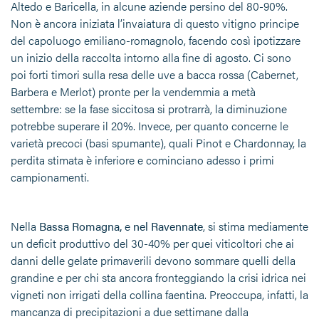
Altedo e Baricella, in alcune aziende persino del 80-90%.
Non è ancora iniziata l’invaiatura di questo vitigno principe
del capoluogo emiliano-romagnolo, facendo così ipotizzare
un inizio della raccolta intorno alla fine di agosto. Ci sono
poi forti timori sulla resa delle uve a bacca rossa (Cabernet,
Barbera e Merlot) pronte per la vendemmia a metà
settembre: se la fase siccitosa si protrarrà, la diminuzione
potrebbe superare il 20%. Invece, per quanto concerne le
varietà precoci (basi spumante), quali Pinot e Chardonnay, la
perdita stimata è inferiore e cominciano adesso i primi
campionamenti.
Nella
Bassa Romagna,
e
nel Ravennate
, si stima mediamente
un deficit produttivo del 30-40% per quei viticoltori che ai
danni delle gelate primaverili devono sommare quelli della
grandine e per chi sta ancora fronteggiando la crisi idrica nei
vigneti non irrigati della collina faentina. Preoccupa, infatti, la
mancanza di precipitazioni a due settimane dalla