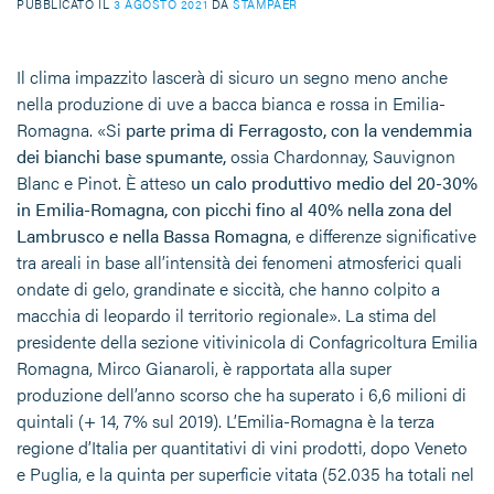
PUBBLICATO IL
3 AGOSTO 2021
DA
STAMPAER
Il clima impazzito lascerà di sicuro un segno meno anche
nella produzione di uve a bacca bianca e rossa in Emilia-
Romagna. «Si
parte
prima di Ferragosto, con la vendemmia
dei bianchi base spumante,
ossia Chardonnay, Sauvignon
Blanc e Pinot. È atteso
un calo produttivo medio del 20-30%
in Emilia-Romagna, con picchi fino al 40% nella zona del
Lambrusco e nella Bassa Romagna
, e differenze significative
tra areali in base all’intensità dei fenomeni atmosferici quali
ondate di gelo, grandinate e siccità, che hanno colpito a
macchia di leopardo il territorio regionale». La stima del
presidente della sezione vitivinicola di Confagricoltura Emilia
Romagna, Mirco Gianaroli, è rapportata alla super
produzione dell’anno scorso che ha superato i 6,6 milioni di
quintali (+ 14, 7% sul 2019). L’Emilia-Romagna è la terza
regione d’Italia per quantitativi di vini prodotti, dopo Veneto
e Puglia, e la quinta per superficie vitata (52.035 ha totali nel