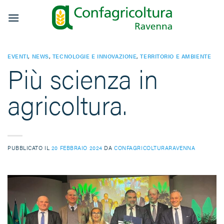
Salta
ai
contenuti
EVENTI
,
NEWS
,
TECNOLOGIE E INNOVAZIONE
,
TERRITORIO E AMBIENTE
Più scienza in
agricoltura.
PUBBLICATO IL
20 FEBBRAIO 2024
DA
CONFAGRICOLTURARAVENNA