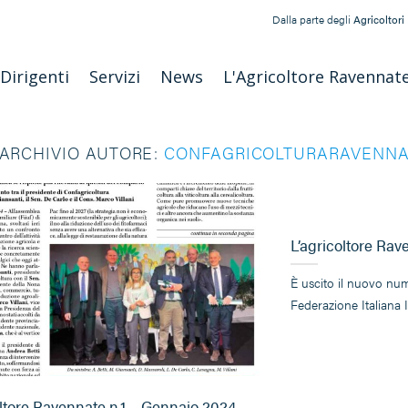
Dalla parte degli
Agricoltori
Dirigenti
Servizi
News
L'Agricoltore Ravennat
ARCHIVIO AUTORE:
CONFAGRICOLTURARAVENN
L’agricoltore Rav
È uscito il nuovo num
Federazione Italiana
oltore Ravennate n.1 – Gennaio 2024