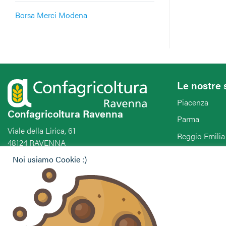
Borsa Merci Modena
Le nostre 
Piacenza
Confagricoltura Ravenna
Parma
Viale della Lirica, 61
Reggio Emilia
48124 RAVENNA
Modena
Tel. +39 0544/506311
Noi usiamo Cookie :)
Fax. +39 0544/506312
Bologna
E-mail: ravenna@confagricoltura.it
Ferrara
PEC: confagricolturaravenna@legalmail.it
Ravenna
Forlì-Cesena-