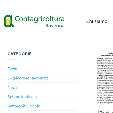
Salta
ai
contenuti
Chi siamo
CATEGORIE
Eventi
L'Agricoltore Ravennate
News
Settore frutticolo
Settore vitivinicolo
L’Agric