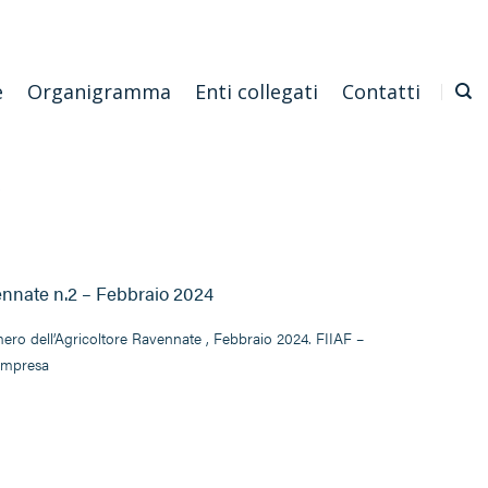
Emilia Romagna
Scarica l'APP
Confagricoltura Nazionale
e
Organigramma
Enti collegati
Contatti
A
ennate n.2 – Febbraio 2024
ero dell’Agricoltore Ravennate , Febbraio 2024. FIIAF –
 Impresa