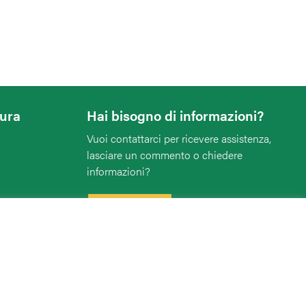
tura
Hai bisogno di informazioni?
Vuoi contattarci per ricevere assistenza,
lasciare un commento o chiedere
informazioni?
CONTATTACI