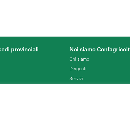
sedi provinciali
Noi siamo Confagricol
Chi siamo
Dirigenti
Servizi
Organigramma
Notizie
Enti collegati
Agriturist Ravenna
Rimini
ANGA Ravenna