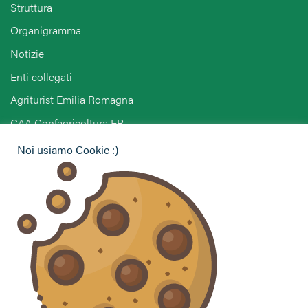
Struttura
Organigramma
Notizie
Enti collegati
Agriturist Emilia Romagna
CAA Confagricoltura ER
Noi usiamo Cookie :)
Hai bisogno di informazioni?
Vuoi contattarci per ricevere assistenza, lasciare un
commento o chiedere informazioni?
CONTATTACI
Seguici sui social