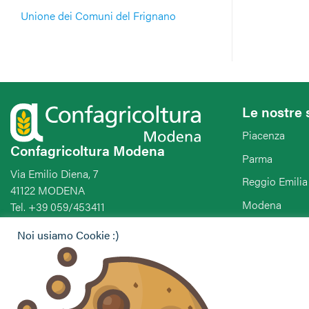
Unione dei Comuni del Frignano
Le nostre 
Piacenza
Confagricoltura Modena
Parma
Via Emilio Diena, 7
Reggio Emilia
41122 MODENA
Modena
Tel. +39 059/453411
Fax. +39 059/451295
Bologna
Noi usiamo Cookie :)
E-mail:
Ferrara
segreteria@confagricolturamodena.com
PEC:
Ravenna
modena.pec@confagricolturamodena.it
Forlì-Cesena-