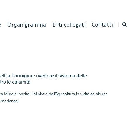
Emilia Romagna
Scarica l'APP
Confagricoltura Nazionale
e
Organigramma
Enti collegati
Contatti
elli a Formigine: rivedere il sistema delle
tro le calamità
a Mussini ospita il Ministro dell’Agricoltura in visita ad alcune
e modenesi