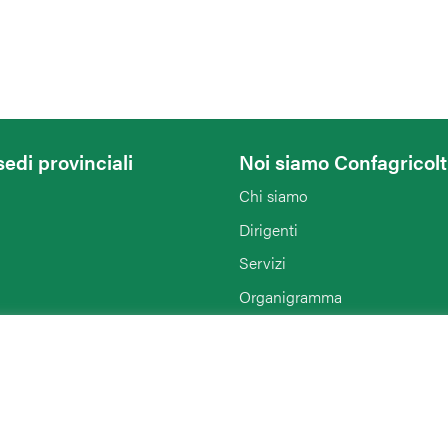
sedi provinciali
Noi siamo Confagricol
Chi siamo
Dirigenti
Servizi
Organigramma
Notizie
Enti collegati
Agriturist Ferrara
Rimini
ENAPA Modena