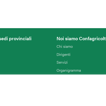
sedi provinciali
Noi siamo Confagricol
Chi siamo
Dirigenti
Servizi
Organigramma
Notizie
Enti collegati
Agriturist Ferrara
Rimini
ENAPA Modena