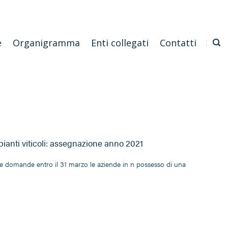
Emilia Romagna
Scarica l'APP
Confagricoltura Nazionale
e
Organigramma
Enti collegati
Contatti
pianti viticoli: assegnazione anno 2021
e domande entro il 31 marzo le aziende in n possesso di una