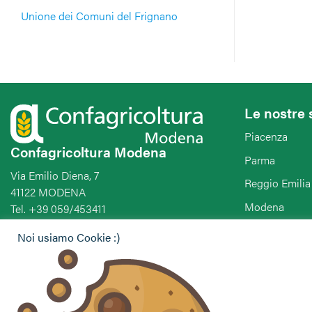
Unione dei Comuni del Frignano
Le nostre 
Piacenza
Confagricoltura Modena
Parma
Via Emilio Diena, 7
Reggio Emilia
41122 MODENA
Modena
Tel. +39 059/453411
Fax. +39 059/451295
Bologna
Noi usiamo Cookie :)
E-mail:
Ferrara
segreteria@confagricolturamodena.com
PEC:
Ravenna
modena.pec@confagricolturamodena.it
Forlì-Cesena-