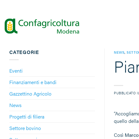
Salta
ai
contenuti
CATEGORIE
NEWS
,
SETTO
Pian
Eventi
Finanziamenti e bandi
Gazzettino Agricolo
PUBBLICATO 
News
“Accogliamo
Progetti di filiera
quello della
Settore bovino
Così
Marco 