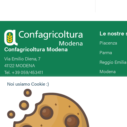
Le nostre 
Piacenza
Confagricoltura Modena
Parma
Via Emilio Diena, 7
Reggio Emilia
41122 MODENA
Modena
Tel. +39 059/453411
Fax. +39 059/451295
Bologna
Noi usiamo Cookie :)
E-mail:
Ferrara
segreteria@confagricolturamodena.com
PEC:
Ravenna
modena.pec@confagricolturamodena.it
Forlì-Cesena-