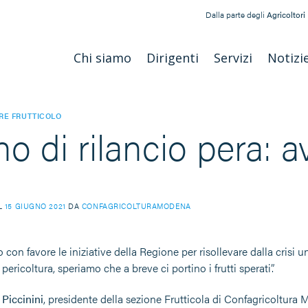
Dalla parte degli
Agricoltori
Chi siamo
Dirigenti
Servizi
Notizi
RE FRUTTICOLO
o di rilancio pera: av
IL
15 GIUGNO 2021
DA
CONFAGRICOLTURAMODENA
 con favore le iniziative della Regione per risollevare dalla cris
 pericoltura, speriamo che a breve ci portino i frutti sperati”.
Piccinini
, presidente della sezione Frutticola di Confagricoltura