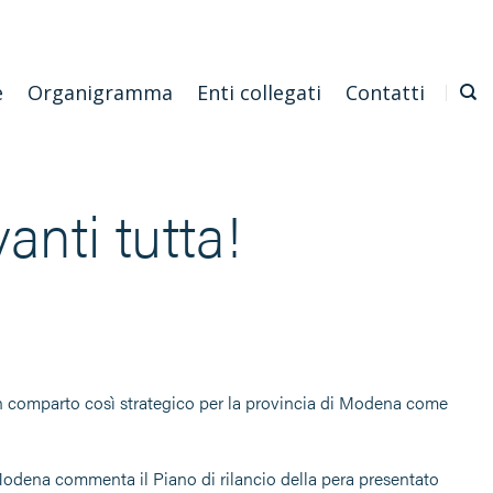
Emilia Romagna
Scarica l'APP
Confagricoltura Nazionale
e
Organigramma
Enti collegati
Contatti
anti tutta!
i un comparto così strategico per la provincia di Modena come
 Modena commenta il Piano di rilancio della pera presentato