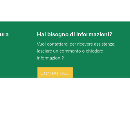
tura
Hai bisogno di informazioni?
Vuoi contattarci per ricevere assistenza,
lasciare un commento o chiedere
informazioni?
CONTATTACI