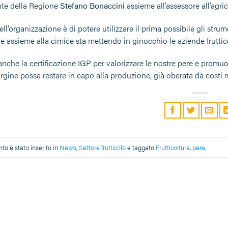
nte della Regione
Stefano Bonaccini
assieme all’assessore all’agri
ell’organizzazione è di potere utilizzare il prima possibile gli stru
he assieme alla cimice sta mettendo in ginocchio le aziende frutti
nche la certificazione IGP per valorizzare le nostre pere e promuo
gine possa restare in capo alla produzione, già oberata da costi m
o è stato inserito in
News
,
Settore frutticolo
e taggato
Frutticoltura
,
pere
.