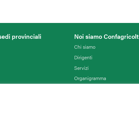
sedi provinciali
Noi siamo Confagricol
Chi siamo
Dirigenti
Servizi
Organigramma
Notizie
Enti collegati
Agriturist Ferrara
Rimini
ENAPA Modena