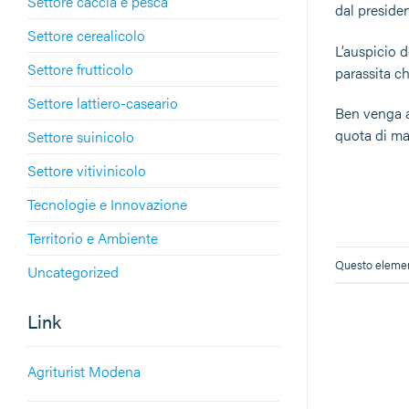
Settore caccia e pesca
dal preside
Settore cerealicolo
L’auspicio d
Settore frutticolo
parassita c
Settore lattiero-caseario
Ben venga a
quota di mar
Settore suinicolo
Settore vitivinicolo
Tecnologie e Innovazione
Territorio e Ambiente
Questo element
Uncategorized
Link
Agriturist Modena